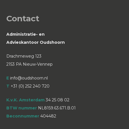
Contact
Administratie- en
Advieskantoor Oudshoorn
Drachmeweg 123
2153 PA Nieuw-Vennep
E
info@oudshoorn.nl
T
+31 (0) 252 240 720
K.v.K. Amsterdam
34 25 08 02
BTW nummer
NL8159.63.671.B.01
Beconnummer
404482