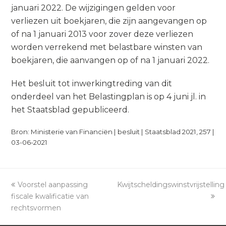
januari 2022. De wijzigingen gelden voor
verliezen uit boekjaren, die zijn aangevangen op
of na 1 januari 2013 voor zover deze verliezen
worden verrekend met belastbare winsten van
boekjaren, die aanvangen op of na 1 januari 2022.
Het besluit tot inwerkingtreding van dit
onderdeel van het Belastingplan is op 4 juni jl. in
het Staatsblad gepubliceerd.
Bron: Ministerie van Financiën | besluit | Staatsblad 2021, 257 |
03-06-2021
previous
Voorstel aanpassing
Kwijtscheldingswinstvrijstelling
next
fiscale kwalificatie van
post:
post:
rechtsvormen