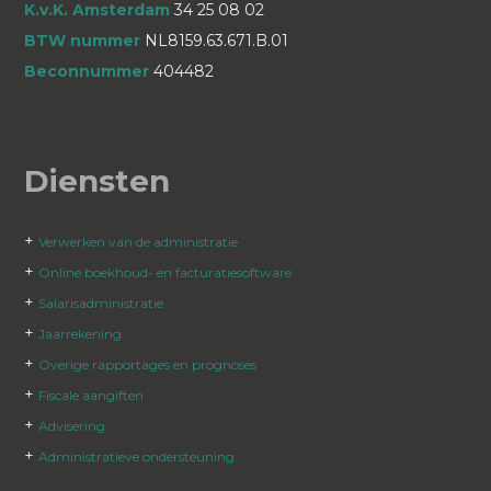
K.v.K. Amsterdam
34 25 08 02
BTW nummer
NL8159.63.671.B.01
Beconnummer
404482
Diensten
+
Verwerken van de administratie
+
Online boekhoud- en facturatiesoftware
+
Salarisadministratie
+
Jaarrekening
+
Overige rapportages en prognoses
+
Fiscale aangiften
+
Advisering
+
Administratieve ondersteuning