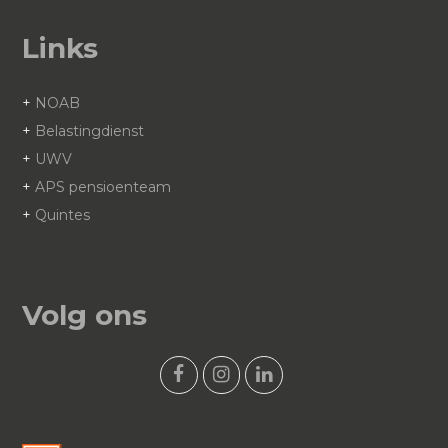
Links
+
NOAB
+
Belastingdienst
+
UWV
+
APS pensioenteam
+
Quintes
Volg ons
F
I
L
a
n
i
c
s
n