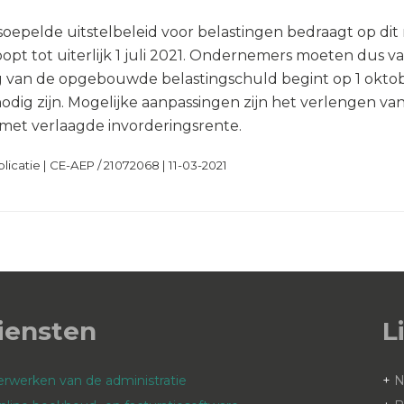
epelde uitstelbeleid voor belastingen bedraagt op dit m
opt tot uiterlijk 1 juli 2021. Ondernemers moeten dus va
ing van de opgebouwde belastingschuld begint op 1 okto
odig zijn. Mogelijke aanpassingen zijn het verlengen va
 met verlaagde invorderingsrente.
icatie | CE-AEP / 21072068 | 11-03-2021
iensten
L
erwerken van de administratie
+