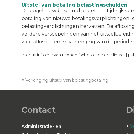
Uitstel van betaling belastingschulden
De opgebouwde schuld onder het tijdelijk verso
betaling van nieuwe betalingsverplichtingen lo
belastingverplichtingen hervatten. De afloss
verdere versoepelingen van het uitstelbeleid n
voor aflossingen en verlenging van de periode
Bron: Ministerie van Economische Zaken en Klimaat | publ
previous
Verlenging uitstel van belastingbetaling
post:
Contact
D
Administratie- en
+
V