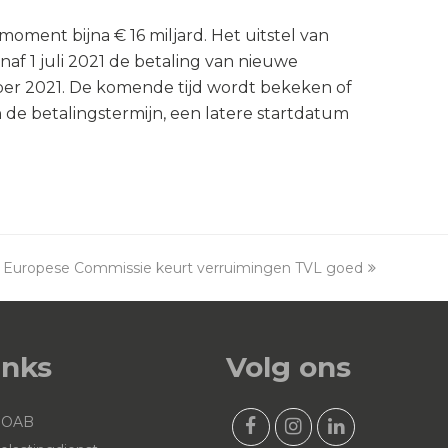
oment bijna € 16 miljard. Het uitstel van
naf 1 juli 2021 de betaling van nieuwe
ber 2021. De komende tijd wordt bekeken of
n de betalingstermijn, een latere startdatum
Europese Commissie keurt verruimingen TVL goed
next
post:
inks
Volg ons
NOAB
F
I
L