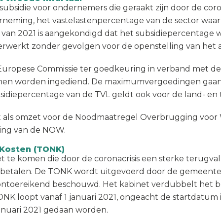
bsidie voor ondernemers die geraakt zijn door de corona
derneming, het vastelastenpercentage van de sector wa
 van 2021 is aangekondigd dat het subsidiepercentage 
erwerkt zonder gevolgen voor de openstelling van het 
ropese Commissie ter goedkeuring in verband met de s
nen worden ingediend. De maximumvergoedingen gaan n
bsidiepercentage van de TVL geldt ook voor de land- en
 als omzet voor de Noodmaatregel Overbrugging voor 
ging van de NOW.
 Kosten (TONK)
te komen die door de coronacrisis een sterke terugva
 betalen. De TONK wordt uitgevoerd door de gemeenten
 ontoereikend beschouwd. Het kabinet verdubbelt het 
 TONK loopt vanaf 1 januari 2021, ongeacht de startdatu
anuari 2021 gedaan worden.