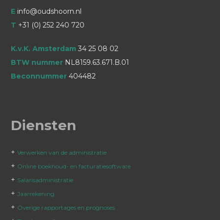
E
info@oudshoorn.nl
T
+31 (0) 252 240 720
K.v.K. Amsterdam
34 25 08 02
BTW nummer
NL8159.63.671.B.01
Beconnummer
404482
Diensten
+
Verwerken van de administratie
+
Online boekhoud- en facturatiesoftware
+
Salarisadministratie
+
Jaarrekening
+
Overige rapportages en prognoses