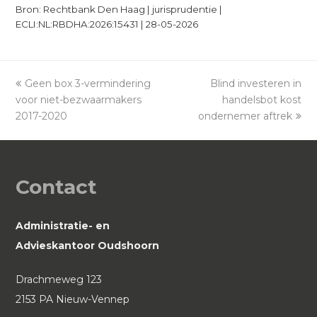
Bron: Rechtbank Den Haag | jurisprudentie |
ECLI:NL:RBDHA:2026:15431 | 28-05-2026
previous
Geen box 3-vermindering
Blind investeren in
next
voor niet-bezwaarmakers
post:
post:
handelsbot kost
2017-2020
ondernemer aftrek
Contact
Administratie- en
Advieskantoor Oudshoorn
Drachmeweg 123
2153 PA Nieuw-Vennep