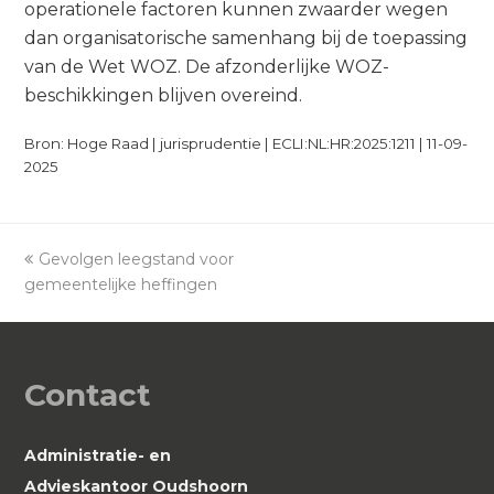
operationele factoren kunnen zwaarder wegen
dan organisatorische samenhang bij de toepassing
van de Wet WOZ. De afzonderlijke WOZ-
beschikkingen blijven overeind.
Bron: Hoge Raad | jurisprudentie | ECLI:NL:HR:2025:1211 | 11-09-
2025
previous
Gevolgen leegstand voor
gemeentelijke heffingen
post:
Contact
Administratie- en
Advieskantoor Oudshoorn