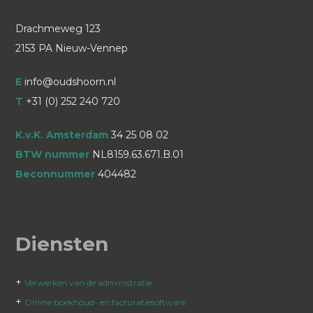
Drachmeweg 123
2153 PA Nieuw-Vennep
E
info@oudshoorn.nl
T
+31 (0) 252 240 720
K.v.K. Amsterdam
34 25 08 02
BTW nummer
NL8159.63.671.B.01
Beconnummer
404482
Diensten
+
Verwerken van de administratie
+
Online boekhoud- en facturatiesoftware