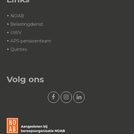
+
NOAB
+
Belastingdienst
+
UWV
+
APS pensioenteam
+
Quintes
Volg ons
F
I
L
a
n
i
c
s
n
e
t
k