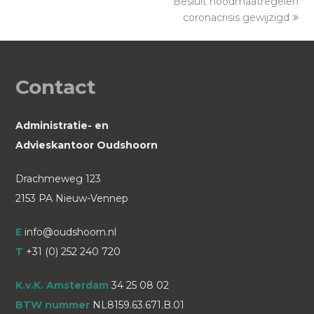
Besluit noodmaatregelen
next
post:
coronacrisis gewijzigd
Contact
Administratie- en
Advieskantoor Oudshoorn
Drachmeweg 123
2153 PA Nieuw-Vennep
E
info@oudshoorn.nl
T
+31 (0) 252 240 720
K.v.K. Amsterdam
34 25 08 02
BTW nummer
NL8159.63.671.B.01