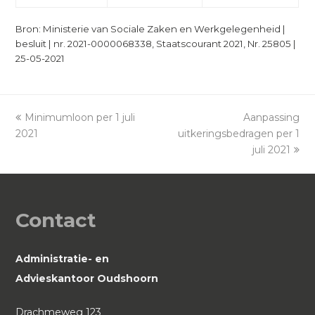
Bron: Ministerie van Sociale Zaken en Werkgelegenheid |
besluit | nr. 2021-0000068338, Staatscourant 2021, Nr. 25805 |
25-05-2021
previous
Minimumloon per 1 juli
Aanpassing
next
2021
post:
uitkeringsbedragen per 1
post:
juli 2021
Contact
Administratie- en
Advieskantoor Oudshoorn
Drachmeweg 123