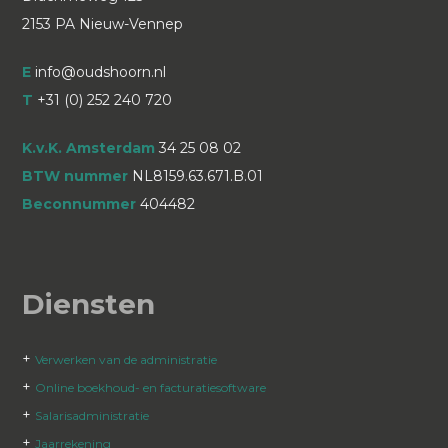
2153 PA Nieuw-Vennep
E
info@oudshoorn.nl
T
+31 (0) 252 240 720
K.v.K. Amsterdam
34 25 08 02
BTW nummer
NL8159.63.671.B.01
Beconnummer
404482
Diensten
+
Verwerken van de administratie
+
Online boekhoud- en facturatiesoftware
+
Salarisadministratie
+
Jaarrekening