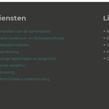
iensten
L
erwerken van de administratie
+
nline boekhoud- en facturatiesoftware
+
B
alarisadministratie
+
aarrekening
+
A
verige rapportages en prognoses
+
Q
iscale aangiften
dvisering
dministratieve ondersteuning