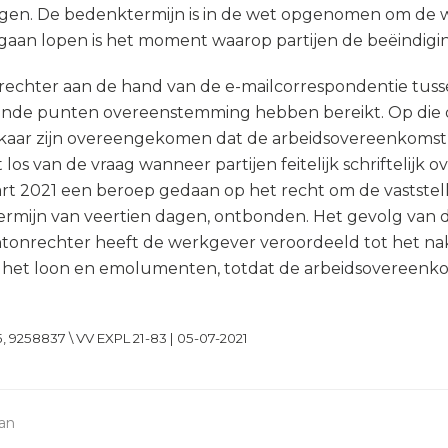
gen. De bedenktermijn is in de wet opgenomen om de 
 gaan lopen is het moment waarop partijen de beëindig
echter aan de hand van de e-mailcorrespondentie tuss
g zijnde punten overeenstemming hebben bereikt. Op di
lkaar zijn overeengekomen dat de arbeidsovereenkomst 
 los van de vraag wanneer partijen feitelijk schriftelij
rt 2021 een beroep gedaan op het recht om de vaststel
 termijn van veertien dagen, ontbonden. Het gevolg van 
ntonrechter heeft de werkgever veroordeeld tot het nak
het loon en emolumenten, totdat de arbeidsovereenkoms
 9258837 \ VV EXPL 21-83 | 05-07-2021
aan