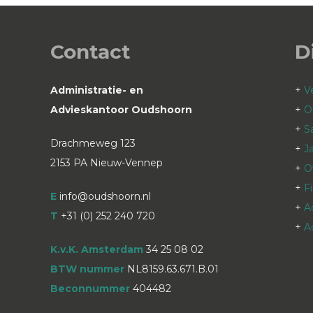
Contact
D
Administratie- en
+
V
Advieskantoor Oudshoorn
+
O
+
S
Drachmeweg 123
+
J
2153 PA Nieuw-Vennep
+
O
+
F
E
info@oudshoorn.nl
+
A
T
+31 (0) 252 240 720
+
A
K.v.K. Amsterdam
34 25 08 02
BTW nummer
NL8159.63.671.B.01
Beconnummer
404482