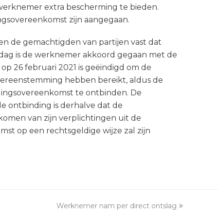
werknemer extra bescherming te bieden.
ingsovereenkomst zijn aangegaan.
en de gemachtigden van partijen vast dat
e dag is de werknemer akkoord gegaan met de
op 26 februari 2021 is geëindigd om de
k overeenstemming hebben bereikt, aldus de
lingsovereenkomst te ontbinden. De
de ontbinding is derhalve dat de
omen van zijn verplichtingen uit de
t op een rechtsgeldige wijze zal zijn
Werknemer nam per direct ontslag
next
post: