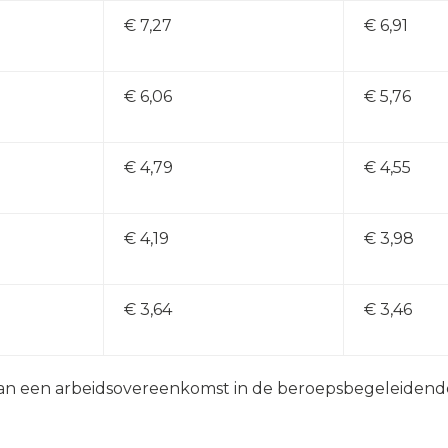
€ 7,27
€ 6,91
€ 6,06
€ 5,76
€ 4,79
€ 4,55
€ 4,19
€ 3,98
€ 3,64
€ 3,46
an een arbeidsovereenkomst in de beroepsbegeleidende l