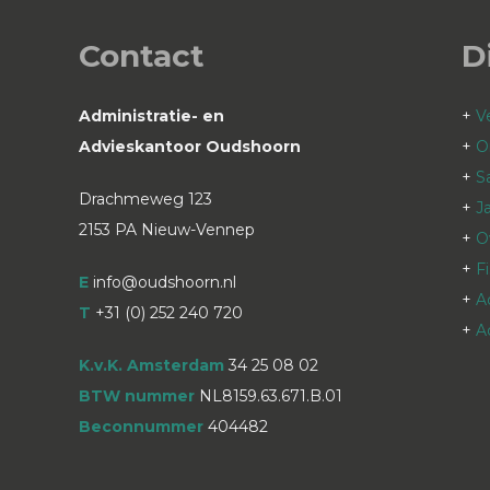
Contact
D
Administratie- en
+
V
Advieskantoor Oudshoorn
+
O
+
S
Drachmeweg 123
+
J
2153 PA Nieuw-Vennep
+
O
+
F
E
info@oudshoorn.nl
+
A
T
+31 (0) 252 240 720
+
A
K.v.K. Amsterdam
34 25 08 02
BTW nummer
NL8159.63.671.B.01
Beconnummer
404482