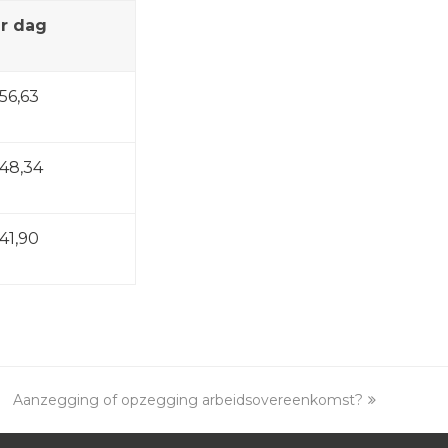
r dag
56,63
48,34
41,90
Aanzegging of opzegging arbeidsovereenkomst?
next
post: