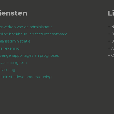
iensten
L
erwerken van de administratie
+
nline boekhoud- en facturatiesoftware
+
B
alarisadministratie
+
aarrekening
+
A
verige rapportages en prognoses
+
Q
iscale aangiften
dvisering
dministratieve ondersteuning