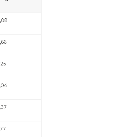
,08
,66
,25
,04
,37
,77