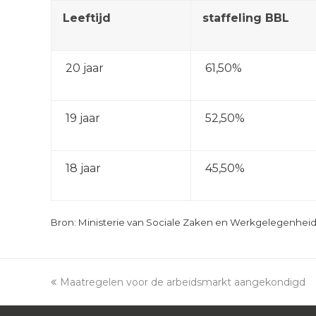
Leeftijd
staffeling BBL
20 jaar
61,50%
19 jaar
52,50%
18 jaar
45,50%
Bron: Ministerie van Sociale Zaken en Werkgelegenheid |
previous
Maatregelen voor de arbeidsmarkt aangekondigd
post: