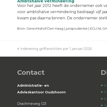
Ambtshalve vermindering
Voor het jaar 2012 heeft de ondernemer ook ve
voor ambtshalve vermindering bedraagt vijf jaa
kwam pas daarna binnen. De ondernemer stelt d
Bron: Gerechtshof Den Haag | jurisprudentie | ECLI:NL:
previous
Indexering griffierechten per 1 januari 2026
post:
Contact
D
Administratie- en
+
V
Advieskantoor Oudshoorn
+
O
+
S
Drachmeweg 123
+
J