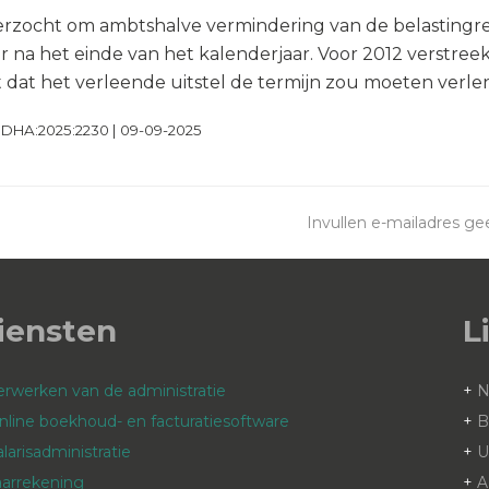
rzocht om ambtshalve vermindering van de belastingrent
r na het einde van het kalenderjaar. Voor 2012 verstree
at het verleende uitstel de termijn zou moeten verleng
GHDHA:2025:2230 | 09-09-2025
Invullen e-mailadres g
next
post:
iensten
L
erwerken van de administratie
+
nline boekhoud- en facturatiesoftware
+
B
alarisadministratie
+
aarrekening
+
A