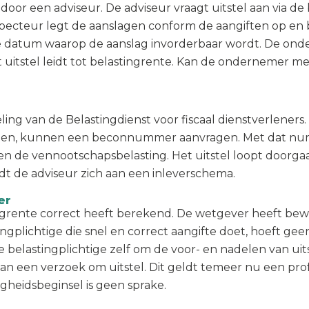
door een adviseur. De adviseur vraagt uitstel aan via d
specteur legt de aanslagen conform de aangiften op en 
n de datum waarop de aanslag invorderbaar wordt. De ond
stel leidt tot belastingrente. Kan de ondernemer met s
eling van de Belastingdienst voor fiscaal dienstverlener
n, kunnen een beconnummer aanvragen. Met dat nummer
n de vennootschapsbelasting. Het uitstel loopt doorgaa
oudt de adviseur zich aan een inleverschema.
er
ngrente correct heeft berekend. De wetgever heeft bewu
plichtige die snel en correct aangifte doet, hoeft geen 
de belastingplichtige zelf om de voor- en nadelen van ui
an een verzoek om uitstel. Dit geldt temeer nu een prof
heidsbeginsel is geen sprake.