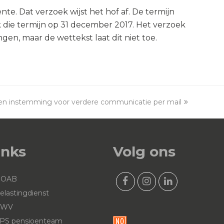
e. Dat verzoek wijst het hof af. De termijn
k die termijn op 31 december 2017. Het verzoek
en, maar de wettekst laat dit niet toe.
een instemming voor verdere communicatie per mail
inks
Volg ons
NOAB
F
I
L
elastingdienst
a
n
i
UWV
c
s
n
PS pensioenteam