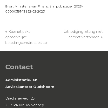
Bron: Ministerie van Financiën | publicatie | 2023-
0000039143 | 22-02-2023
previous
Kabinet pakt
Uitnodiging zitting niet
next
opmerkelijke
post:
post:
correct verzonden
belastingconstructies aan
Contact
Administratie- en
Advieskantoor Oudshoorn
Drachmeweg 123
2153 PA Nieuw-Vennep