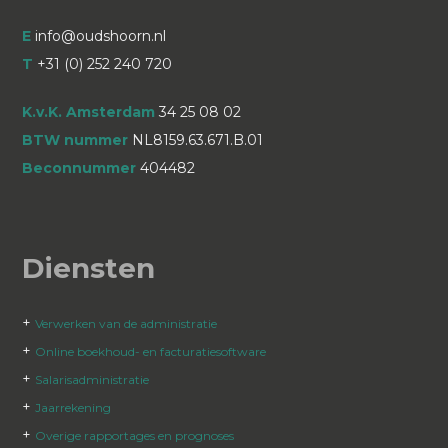
E
info@oudshoorn.nl
T
+31 (0) 252 240 720
K.v.K. Amsterdam
34 25 08 02
BTW nummer
NL8159.63.671.B.01
Beconnummer
404482
Diensten
+
Verwerken van de administratie
+
Online boekhoud- en facturatiesoftware
+
Salarisadministratie
+
Jaarrekening
+
Overige rapportages en prognoses