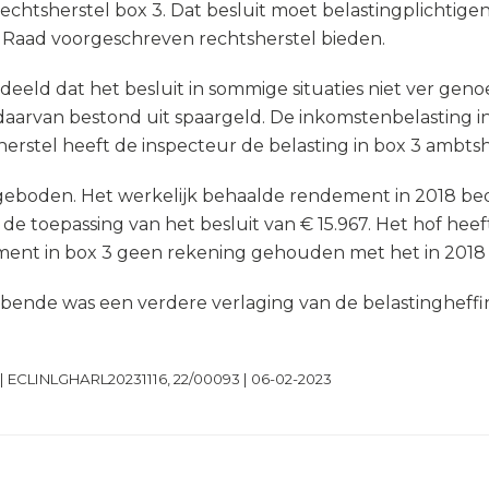
 rechtsherstel box 3. Dat besluit moet belastingplichtig
 Raad voorgeschreven rechtsherstel bieden.
ld dat het besluit in sommige situaties niet ver gen
 daarvan bestond uit spaargeld. De inkomstenbelasting 
sherstel heeft de inspecteur de belasting in box 3 ambts
 geboden. Het werkelijk behaalde rendement in 2018 bed
 toepassing van het besluit van € 15.967. Het hof heeft
dement in box 3 geen rekening gehouden met het in 2018
bbende was een verdere verlaging van de belastingheffi
| ECLINLGHARL20231116, 22/00093 | 06-02-2023