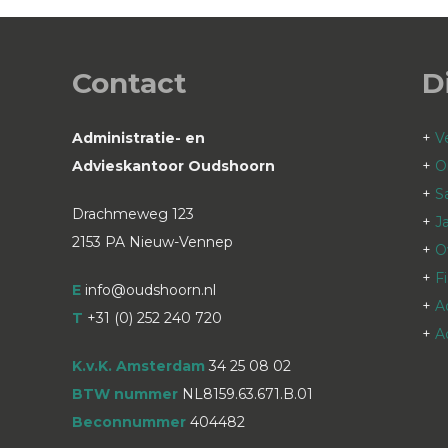
post:
Contact
D
Administratie- en
+
V
Advieskantoor Oudshoorn
+
O
+
S
Drachmeweg 123
+
J
2153 PA Nieuw-Vennep
+
O
+
F
E
info@oudshoorn.nl
+
A
T
+31 (0) 252 240 720
+
A
K.v.K. Amsterdam
34 25 08 02
BTW nummer
NL8159.63.671.B.01
Beconnummer
404482