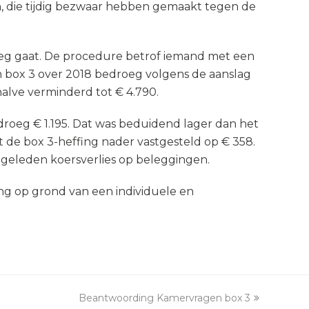
en, die tijdig bezwaar hebben gemaakt tegen de
oeg gaat. De procedure betrof iemand met een
in box 3 over 2018 bedroeg volgens de aanslag
halve verminderd tot € 4.790.
roeg € 1.195. Dat was beduidend lager dan het
 de box 3-heffing nader vastgesteld op € 358.
 geleden koersverlies op beleggingen.
ng op grond van een individuele en
Beantwoording Kamervragen box 3
next