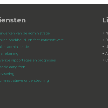
iensten
L
erwerken van de administratie
+
nline boekhoud- en facturatiesoftware
+
B
alarisadministratie
+
aarrekening
+
A
verige rapportages en prognoses
+
Q
iscale aangiften
dvisering
dministratieve ondersteuning