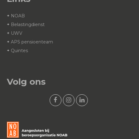
+
NOAB
+
Belastingdienst
+
UWV
+
APS pensioenteam
+
Quintes
Volg ons
F
I
L
a
n
i
c
s
n
e
t
k