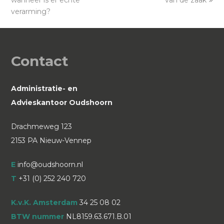
verarming?
Contact
Administratie- en
Advieskantoor Oudshoorn
Drachmeweg 123
2153 PA Nieuw-Vennep
E
info@oudshoorn.nl
T
+31 (0) 252 240 720
K.v.K. Amsterdam
34 25 08 02
BTW nummer
NL8159.63.671.B.01