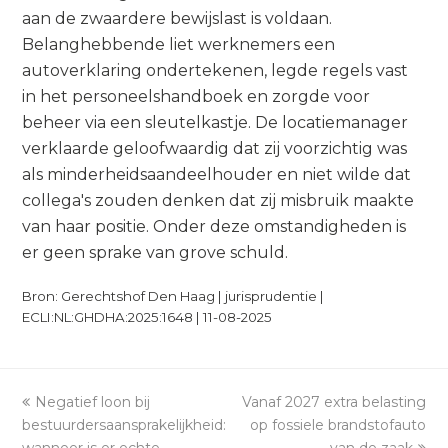
aan de zwaardere bewijslast is voldaan.
Belanghebbende liet werknemers een
autoverklaring ondertekenen, legde regels vast
in het personeelshandboek en zorgde voor
beheer via een sleutelkastje. De locatiemanager
verklaarde geloofwaardig dat zij voorzichtig was
als minderheidsaandeelhouder en niet wilde dat
collega's zouden denken dat zij misbruik maakte
van haar positie. Onder deze omstandigheden is
er geen sprake van grove schuld.
Bron: Gerechtshof Den Haag | jurisprudentie |
ECLI:NL:GHDHA:2025:1648 | 11-08-2025
previous
Negatief loon bij
Vanaf 2027 extra belasting
next
bestuurdersaansprakelijkheid:
post:
post:
op fossiele brandstofauto
wanneer is er echte
van de zaak