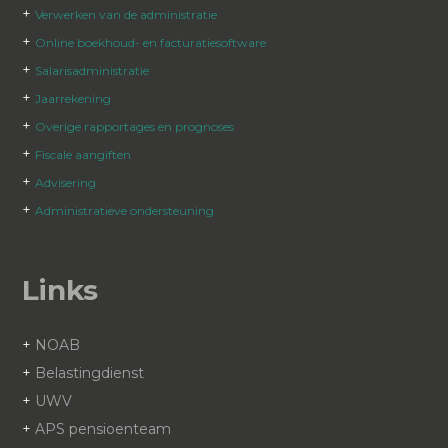
+
Verwerken van de administratie
+
Online boekhoud- en facturatiesoftware
+
Salarisadministratie
+
Jaarrekening
+
Overige rapportages en prognoses
+
Fiscale aangiften
+
Advisering
+
Administratieve ondersteuning
Links
+
NOAB
+
Belastingdienst
+
UWV
+
APS pensioenteam