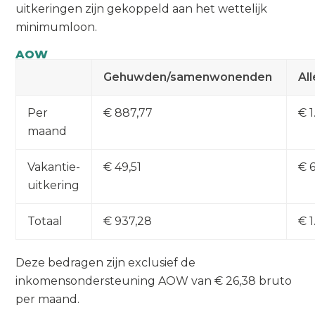
uitkeringen zijn gekoppeld aan het wettelijk
minimumloon.
AOW
Gehuwden/samenwonenden
Al
Per
€ 887,77
€ 1
maand
Vakantie-
€ 49,51
€ 
uitkering
Totaal
€ 937,28
€ 1
Deze bedragen zijn exclusief de
inkomensondersteuning AOW van € 26,38 bruto
per maand.