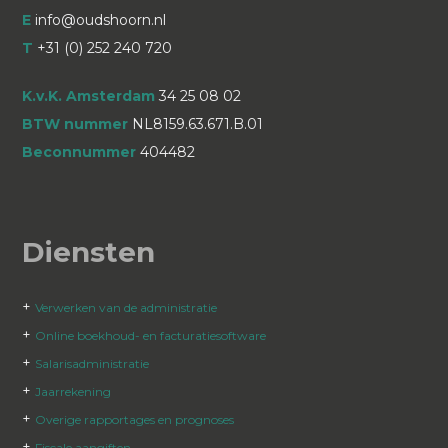
E
info@oudshoorn.nl
T
+31 (0) 252 240 720
K.v.K. Amsterdam
34 25 08 02
BTW nummer
NL8159.63.671.B.01
Beconnummer
404482
Diensten
+
Verwerken van de administratie
+
Online boekhoud- en facturatiesoftware
+
Salarisadministratie
+
Jaarrekening
+
Overige rapportages en prognoses
+
Fiscale aangiften