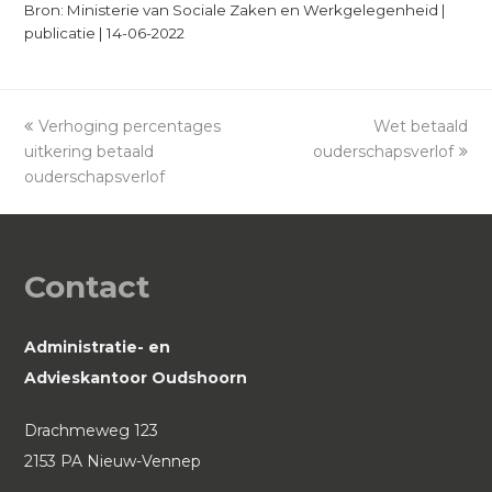
Bron: Ministerie van Sociale Zaken en Werkgelegenheid |
publicatie | 14-06-2022
previous
Verhoging percentages
Wet betaald
next
uitkering betaald
post:
ouderschapsverlof
post:
ouderschapsverlof
Contact
Administratie- en
Advieskantoor Oudshoorn
Drachmeweg 123
2153 PA Nieuw-Vennep