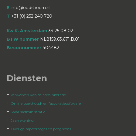
E
info@oudshoorn.nl
T
+31 (0) 252 240 720
K.v.K. Amsterdam
34 25 08 02
BTW nummer
NL8159.63.671.B.01
Beconnummer
404482
Diensten
+
Verwerken van de administratie
+
Online boekhoud- en facturatiesoftware
+
Salarisadministratie
+
Jaarrekening
+
Overige rapportages en prognoses