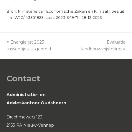
Bron: Ministerie van Economische Zaken en Klimaat | besluit
| nr. WJZ/ 43351823, stcrt. 2023-34947 | 28-12-2023
previous
Energielijst 2023
Evaluatie
next
tussentijds uitgebreid
post:
landbouwvrijstelling
post:
Contact
Administratie- en
Advieskantoor Oudshoorn
Drachmeweg 123
2153 PA Nieuw-Vennep