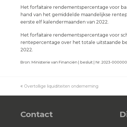
Het forfaitaire rendementspercentage voor ba
hand van het gemiddelde maandelijkse rentep
eerste elf kalendermaanden van 2022.
Het forfaitaire rendementspercentage voor sch
rentepercentage over het totale uitstaande 
2022.
Bron: Ministerie van Financiën | besluit | Nr. 2023-00000
previous
Overtollige liquiditeiten onderneming
post:
Contact
D