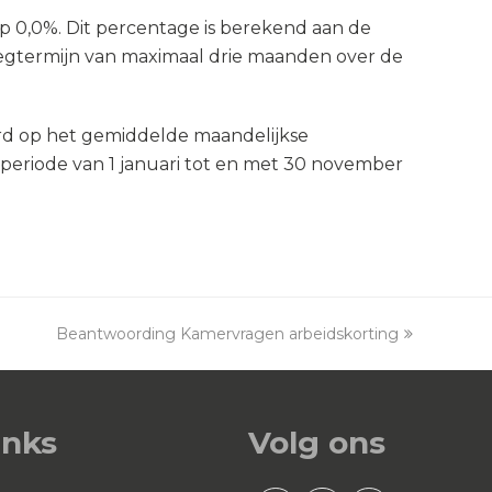
p 0,0%. Dit percentage is berekend aan de
egtermijn van maximaal drie maanden over de
erd op het gemiddelde maandelijkse
eriode van 1 januari tot en met 30 november
Beantwoording Kamervragen arbeidskorting
next
post:
inks
Volg ons