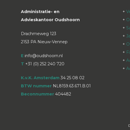
Administratie- en
+
V
Advieskantoor Oudshoorn
+
O
+
S
Drachmeweg 123
+
J
2153 PA Nieuw-Vennep
+
O
+
F
E
info@oudshoorn.nl
+
A
T
+31 (0) 252 240 720
+
A
K.v.K. Amsterdam
34 25 08 02
BTW nummer
NL8159.63.671.B.01
Beconnummer
404482