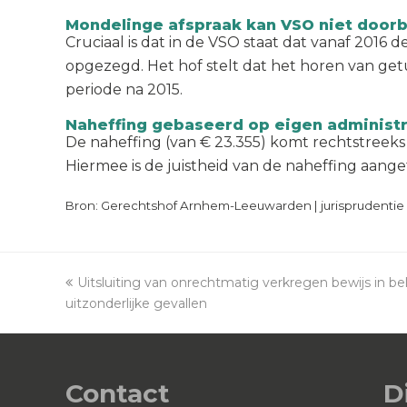
Mondelinge afspraak kan VSO niet door
Cruciaal is dat in de VSO staat dat vanaf 20
opgezegd. Het hof stelt dat het horen van get
periode na 2015.
Naheffing gebaseerd op eigen administr
De naheffing (van € 23.355) komt rechtstreeks
Hiermee is de juistheid van de naheffing aang
Bron: Gerechtshof Arnhem-Leeuwarden | jurisprudentie |
previous
Uitsluiting van onrechtmatig verkregen bewijs in be
uitzonderlijke gevallen
post:
Contact
D