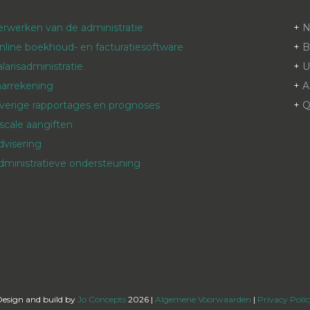
erwerken van de administratie
+
nline boekhoud- en facturatiesoftware
+
B
alarisadministratie
+
aarrekening
+
A
verige rapportages en prognoses
+
Q
iscale aangiften
dvisering
dministratieve ondersteuning
Design and build by
Jo Concepts
2026 |
Algemene Voorwaarden
|
Privacy Poli