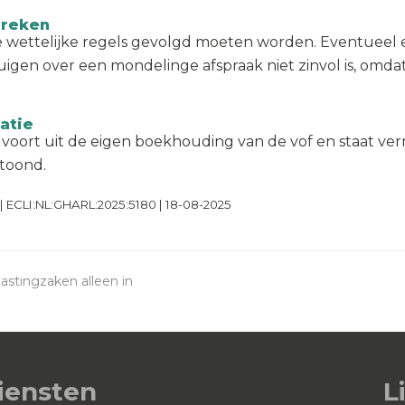
breken
16 de wettelijke regels gevolgd moeten worden. Eventue
uigen over een mondelinge afspraak niet zinvol is, omda
atie
 voort uit de eigen boekhouding van de vof en staat ver
etoond.
 ECLI:NL:GHARL:2025:5180 | 18-08-2025
lastingzaken alleen in
iensten
L