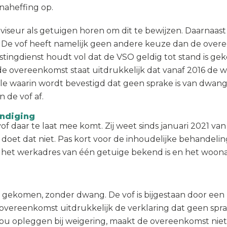
 naheffing op.
dviseur als getuigen horen om dit te bewijzen. Daarnaas
De vof heeft namelijk geen andere keuze dan de over
ingdienst houdt vol dat de VSO geldig tot stand is ge
n de overeenkomst staat uitdrukkelijk dat vanaf 2016 de
waarin wordt bevestigd dat geen sprake is van dwang, 
 de vof af.
ndiging
f daar te laat mee komt. Zij weet sinds januari 2021 va
doet dat niet. Pas kort voor de inhoudelijke behandelin
dat het werkadres van één getuige bekend is en het woo
is gekomen, zonder dwang. De vof is bijgestaan door een
ereenkomst uitdrukkelijk de verklaring dat geen sprake
ou opleggen bij weigering, maakt de overeenkomst niet 