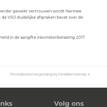
el eerder gewekt vertrouwen wordt hiermee
t de VSO duidelijke afspraken bevat over de
meld in de aangifte inkomstenbelasting 2017.
Proceskostenvergoeding bij intrekken beroep
next
post:
inks
Volg ons