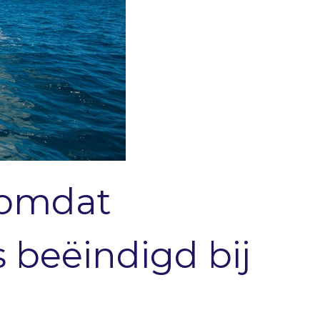
d omdat
beëindigd bij