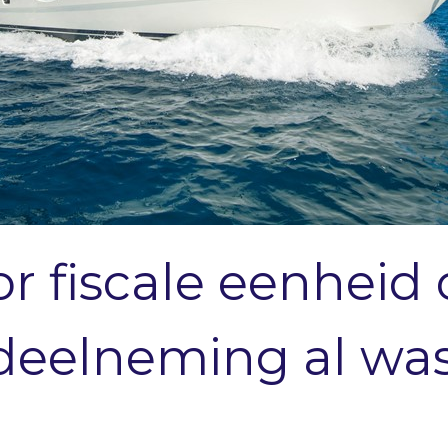
or fiscale eenhei
eelneming al was 