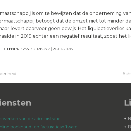
maatschappij is om te bewijzen dat de onderneming van
ermaatschappij betoogt dat de omzet niet tot minder d
aar levert daarvoor geen bewijs. Het liquidatieverlies 
aalde in 2019 echter een negatief resultaat, zodat het liq
| ECLI:NL:RBZWB:2026:277 | 21-01-2026
e eenheid
Schu
ne
pos
iensten
L
erwerken van de administratie
+
nline boekhoud- en facturatiesoftware
+
B