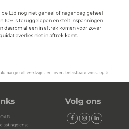
 de Ltd nog niet geheel of nagenoeg geheel
an 10% is teruggelopen en stelt inspanningen
kan daarom alleen in aftrek komen voor zover
uidatieverlies niet in aftrek komt.
ld aan jezelf verdwijnt en levert belastbare winst op
xt
t:
inks
Volg ons
NOAB
F
I
L
elastingdienst
a
n
i