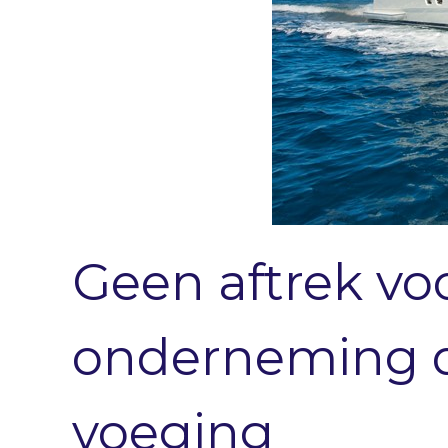
Geen aftrek vo
onderneming d
voeging