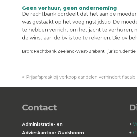
Geen verhuur, geen onderneming
De rechtbank oordeelt dat het aan de moeder
was gestaakt op het voegingstijdstip. De moed
te hebben verricht om het jacht te verhuren, m
de winst aan de bv is toe te rekenen. Die bv beh
Bron: Rechtbank Zeeland-West-Brabant | jurisprudentie 
previous
Prijsafspraak bij verkoop aandelen verhindert fiscal
post:
Contact
D
Administratie- en
+
V
Advieskantoor Oudshoorn
+
O