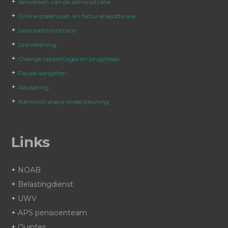
+
Verwerken van de administratie
+
Online boekhoud- en facturatiesoftware
+
Salarisadministratie
+
Jaarrekening
+
Overige rapportages en prognoses
+
Fiscale aangiften
+
Advisering
+
Administratieve ondersteuning
Links
+
NOAB
+
Belastingdienst
+
UWV
+
APS pensioenteam
+
Quintes