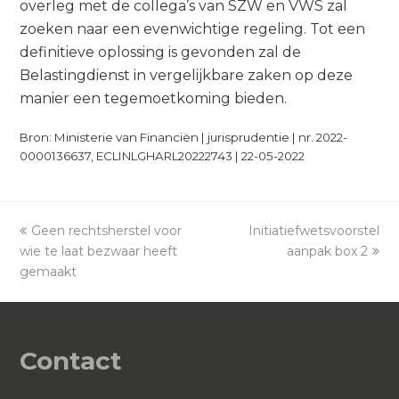
overleg met de collega’s van SZW en VWS zal
zoeken naar een evenwichtige regeling. Tot een
definitieve oplossing is gevonden zal de
Belastingdienst in vergelijkbare zaken op deze
manier een tegemoetkoming bieden.
Bron: Ministerie van Financiën | jurisprudentie | nr. 2022-
0000136637, ECLINLGHARL20222743 | 22-05-2022
previous
Geen rechtsherstel voor
Initiatiefwetsvoorstel
next
wie te laat bezwaar heeft
post:
post:
aanpak box 2
gemaakt
Contact