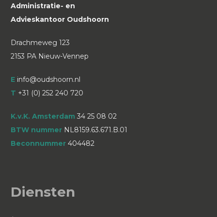
Administratie- en
Advieskantoor Oudshoorn
Drachmeweg 123
2153 PA Nieuw-Vennep
E
info@oudshoorn.nl
T
+31 (0) 252 240 720
K.v.K. Amsterdam
34 25 08 02
BTW nummer
NL8159.63.671.B.01
Beconnummer
404482
Diensten