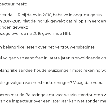
specteur heeft:
r de HIR bij de bv in 2016, behalve in ongunstige zin;
n 2017-2019 niet de indruk gewekt dat hij op zijn eerd
tingen gewekt;
gezegd over de na 2016 gevormde HIR.
n belangrijke lessen over het vertrouwensbeginsel:
el volgen van aangiften in latere jaren is onvoldoende
 belangrijke aandeelhouderswijzigingen moet rekening w
scale gevolgen van herstructureringen? Vraag dan voora
acten met de Belastingdienst vast waarin standpunten
an de inspecteur over een later jaar kan niet zonder 