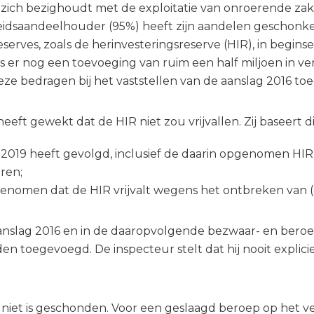
e zich bezighoudt met de exploitatie van onroerende zak
eidsaandeelhouder (95%) heeft zijn aandelen geschonke
rves, zoals de herinvesteringsreserve (HIR), in beginsel
was er nog een toevoeging van ruim een half miljoen in
eze bedragen bij het vaststellen van de aanslag 2016 to
eft gewekt dat de HIR niet zou vrijvallen. Zij baseert di
 2019 heeft gevolgd, inclusief de daarin opgenomen HIR
ren;
genomen dat de HIR vrijvalt wegens het ontbreken van (e
 aanslag 2016 en in de daaropvolgende bezwaar- en be
 toegevoegd. De inspecteur stelt dat hij nooit explic
 niet is geschonden. Voor een geslaagd beroep op het v