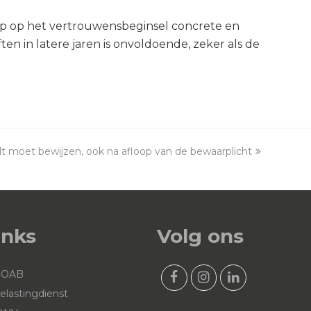
ep op het vertrouwensbeginsel concrete en
en in latere jaren is onvoldoende, zeker als de
lt moet bewijzen, ook na afloop van de bewaarplicht
inks
Volg ons
NOAB
F
I
L
elastingdienst
a
n
i