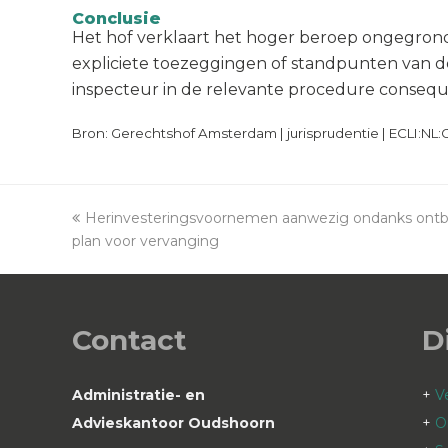
Conclusie
Het hof verklaart het hoger beroep ongegrond
expliciete toezeggingen of standpunten van de 
inspecteur in de relevante procedure conseq
Bron: Gerechtshof Amsterdam | jurisprudentie | ECLI:NL
previous
Herinvesteringsvoornemen aanwezig ondanks ontb
plan voor vervanging
post:
Contact
D
Administratie- en
+
V
Advieskantoor Oudshoorn
+
O