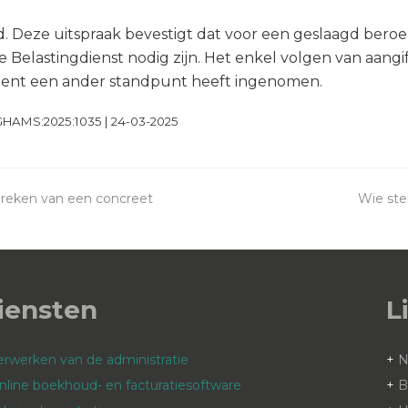
. Deze uitspraak bevestigt dat voor een geslaagd bero
Belastingdienst nodig zijn. Het enkel volgen van aangift
uent een ander standpunt heeft ingenomen.
:GHAMS:2025:1035 | 24-03-2025
reken van een concreet
Wie ste
next
post:
iensten
L
erwerken van de administratie
+
nline boekhoud- en facturatiesoftware
+
B