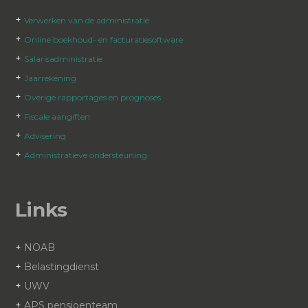
+
Verwerken van de administratie
+
Online boekhoud- en facturatiesoftware
+
Salarisadministratie
+
Jaarrekening
+
Overige rapportages en prognoses
+
Fiscale aangiften
+
Advisering
+
Administratieve ondersteuning
Links
+
NOAB
+
Belastingdienst
+
UWV
+
APS pensioenteam