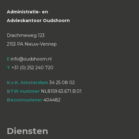
Administratie- en
Advieskantoor Oudshoorn
Drachmeweg 123
2153 PA Nieuw-Vennep
E
info@oudshoorn.nl
T
+31 (0) 252 240 720
K.v.K. Amsterdam
34 25 08 02
BTW nummer
NL8159.63.671.B.01
Beconnummer
404482
Diensten