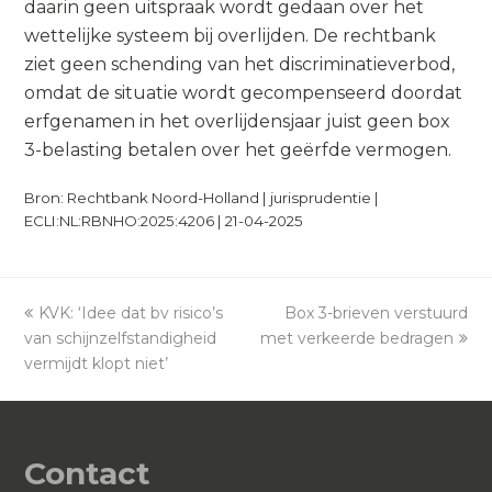
daarin geen uitspraak wordt gedaan over het
wettelijke systeem bij overlijden. De rechtbank
ziet geen schending van het discriminatieverbod,
omdat de situatie wordt gecompenseerd doordat
erfgenamen in het overlijdensjaar juist geen box
3-belasting betalen over het geërfde vermogen.
Bron: Rechtbank Noord-Holland | jurisprudentie |
ECLI:NL:RBNHO:2025:4206 | 21-04-2025
previous
KVK: ‘Idee dat bv risico’s
Box 3-brieven verstuurd
next
van schijnzelfstandigheid
post:
met verkeerde bedragen
post:
vermijdt klopt niet’
Contact