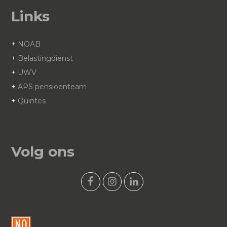
Links
+
NOAB
+
Belastingdienst
+
UWV
+
APS pensioenteam
+
Quintes
Volg ons
F
I
L
a
n
i
c
s
n