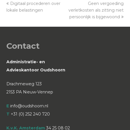
previous
Digitaal procederen over
Geen vergoeding
next
lokale belastingen
post:
verletkosten als zitting niet
post:
persoonlijk is bijgewoond
Contact
Administratie- en
Advieskantoor Oudshoorn
Drachmeweg 123
2153 PA Nieuw-Vennep
E
info@oudshoorn.nl
T
+31 (0) 252 240 720
K.v.K. Amsterdam
34 25 08 02