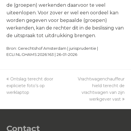
de (groepen) werkenden daarvoor te veel
uiteenlopen. Voor zover er wel een oordeel kan
worden gegeven voor bepaalde (groepen)
werkenden, kan de rechter dit in de beslissing van
de uitspraak tot uitdrukking brengen.
Bron: Gerechtshof Amsterdam | jurisprudentie |
ECLI:NL:GHAMS:2026:163 | 26-01-2026
previous
Ontslag terecht door
Vrachtwagenchauffeur
next
expliciete foto’s op
post:
post:
hield terecht de
werklaptop
vrachtwagen van zijn
werkgever vast
Contact