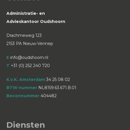
Administratie- en
Advieskantoor Oudshoorn
Drachmeweg 123
2153 PA Nieuw-Vennep
E
info@oudshoorn.nl
T
+31 (0) 252 240 720
K.v.K. Amsterdam
34 25 08 02
BTW nummer
NL8159.63.671.B.01
Beconnummer
404482
Diensten