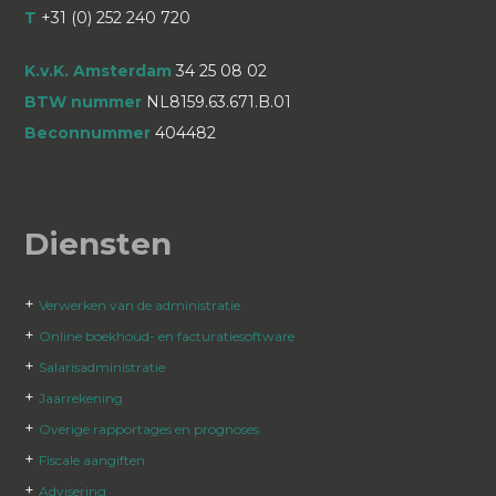
T
+31 (0) 252 240 720
K.v.K. Amsterdam
34 25 08 02
BTW nummer
NL8159.63.671.B.01
Beconnummer
404482
Diensten
+
Verwerken van de administratie
+
Online boekhoud- en facturatiesoftware
+
Salarisadministratie
+
Jaarrekening
+
Overige rapportages en prognoses
+
Fiscale aangiften
+
Advisering