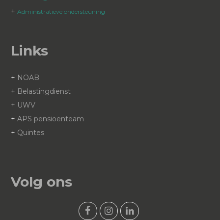
+
Administratieve ondersteuning
Links
+
NOAB
+
Belastingdienst
+
UWV
+
APS pensioenteam
+
Quintes
Volg ons
F
I
L