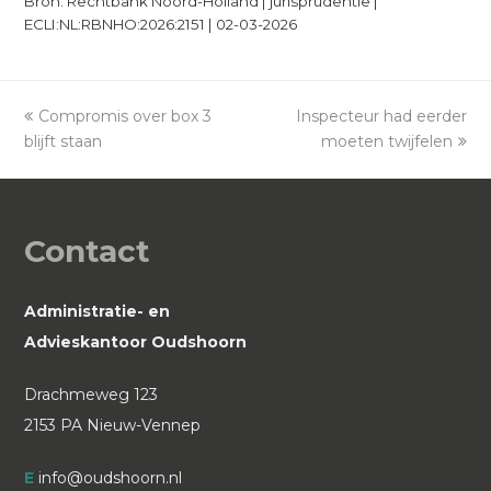
Bron: Rechtbank Noord-Holland | jurisprudentie |
ECLI:NL:RBNHO:2026:2151 | 02-03-2026
previous
Compromis over box 3
Inspecteur had eerder
next
blijft staan
post:
post:
moeten twijfelen
Contact
Administratie- en
Advieskantoor Oudshoorn
Drachmeweg 123
2153 PA Nieuw-Vennep
E
info@oudshoorn.nl