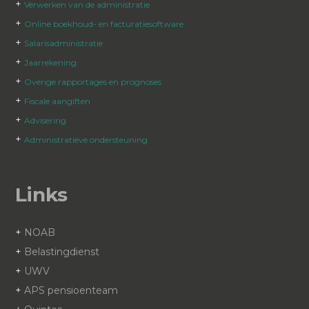
+
Verwerken van de administratie
+
Online boekhoud- en facturatiesoftware
+
Salarisadministratie
+
Jaarrekening
+
Overige rapportages en prognoses
+
Fiscale aangiften
+
Advisering
+
Administratieve ondersteuning
Links
+
NOAB
+
Belastingdienst
+
UWV
+
APS pensioenteam