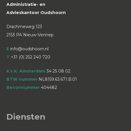
Administratie- en
Advieskantoor Oudshoorn
Drachmeweg 123
2153 PA Nieuw-Vennep
E
info@oudshoorn.nl
T
+31 (0) 252 240 720
K.v.K. Amsterdam
34 25 08 02
BTW nummer
NL8159.63.671.B.01
Beconnummer
404482
Diensten