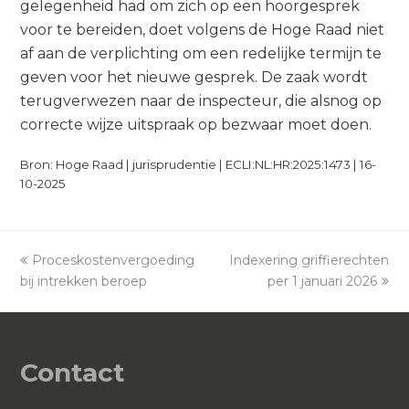
gelegenheid had om zich op een hoorgesprek
voor te bereiden, doet volgens de Hoge Raad niet
af aan de verplichting om een redelijke termijn te
geven voor het nieuwe gesprek. De zaak wordt
terugverwezen naar de inspecteur, die alsnog op
correcte wijze uitspraak op bezwaar moet doen.
Bron: Hoge Raad | jurisprudentie | ECLI:NL:HR:2025:1473 | 16-
10-2025
previous
Proceskostenvergoeding
Indexering griffierechten
next
bij intrekken beroep
post:
post:
per 1 januari 2026
Contact