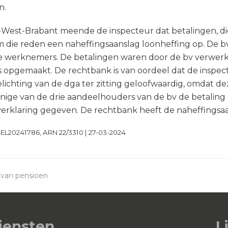
n.
West-Brabant meende de inspecteur dat betalingen, di
 die reden een naheffingsaanslag loonheffing op. De b
e werknemers. De betalingen waren door de bv verwer
s opgemaakt. De rechtbank is van oordeel dat de inspec
lichting van de dga ter zitting geloofwaardig, omdat d
nige van de drie aandeelhouders van de bv de betaling 
erklaring gegeven. De rechtbank heeft de naheffingsaa
GEL20241786, ARN 22/3310 | 27-03-2024
 van pensioen
iensten
L