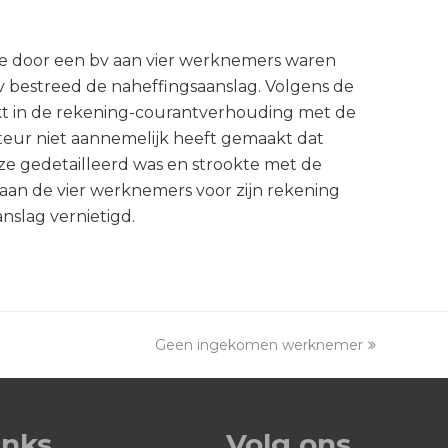
e door een bv aan vier werknemers waren
v bestreed de naheffingsaanslag. Volgens de
kt in de rekening-courantverhouding met de
teur niet aannemelijk heeft gemaakt dat
eze gedetailleerd was en strookte met de
aan de vier werknemers voor zijn rekening
nslag vernietigd.
Geen ingekomen werknemer
next
post:
inks
Volg ons