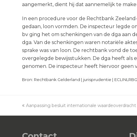
aangemerkt, dient hij dat aannemelijk te make
In een procedure voor de Rechtbank Zeeland-
gedaan, loon vormden. De inspecteur legde om
bv ging het om schenkingen van de dga aan d
dga. Van de schenkingen waren notariële akte
sprake was van loon. De rechtbank vond de toe
overgelegde bewijsstukken. De dga heeft als e
genomen. De inspecteur heeft hiervoor geen v
Bron: Rechtbank Gelderland | jurisprudentie | ECLINLRB
previous
Aanpassing besluit internationale waardeoverdracht
post:
Contact
D