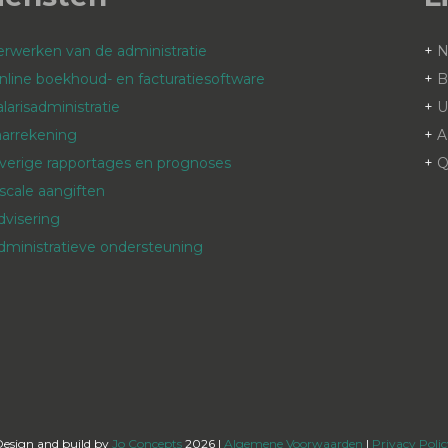
erwerken van de administratie
+
nline boekhoud- en facturatiesoftware
+
B
alarisadministratie
+
aarrekening
+
A
verige rapportages en prognoses
+
Q
iscale aangiften
dvisering
dministratieve ondersteuning
Design and build by
Jo Concepts
2026 |
Algemene Voorwaarden
|
Privacy Poli