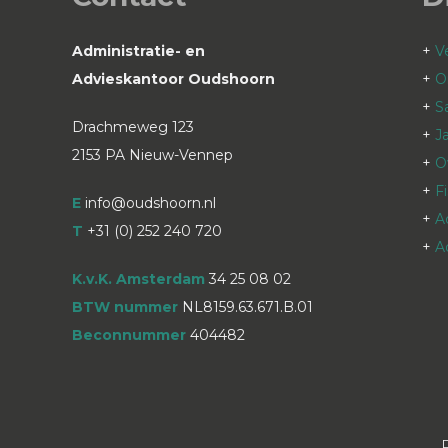
Administratie- en
+
V
Advieskantoor Oudshoorn
+
O
+
S
Drachmeweg 123
+
J
2153 PA Nieuw-Vennep
+
O
+
F
E
info@oudshoorn.nl
+
A
T
+31 (0) 252 240 720
+
A
K.v.K. Amsterdam
34 25 08 02
BTW nummer
NL8159.63.671.B.01
Beconnummer
404482