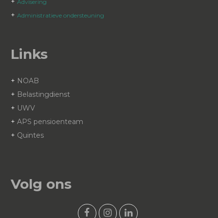
+
Advisering
+
Administratieve ondersteuning
Links
+
NOAB
+
Belastingdienst
+
UWV
+
APS pensioenteam
+
Quintes
Volg ons
F
I
L