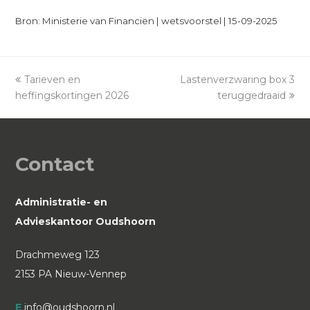
Bron: Ministerie van Financiën | wetsvoorstel | 15-09-2025
previous
Tarieven en
Lastenverzwaring box 3
next
heffingskortingen 2026
post:
post:
teruggedraaid
Contact
Administratie- en
Advieskantoor Oudshoorn
Drachmeweg 123
2153 PA Nieuw-Vennep
E
info@oudshoorn.nl