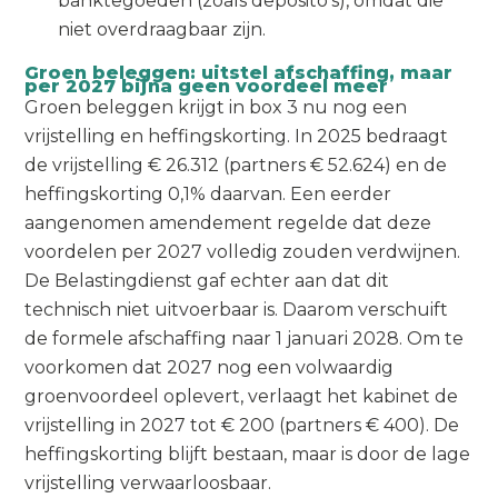
banktegoeden (zoals deposito’s), omdat die
niet overdraagbaar zijn.
Groen beleggen: uitstel afschaffing, maar
per 2027 bijna geen voordeel meer
Groen beleggen krijgt in box 3 nu nog een
vrijstelling en heffingskorting. In 2025 bedraagt
de vrijstelling € 26.312 (partners € 52.624) en de
heffingskorting 0,1% daarvan. Een eerder
aangenomen amendement regelde dat deze
voordelen per 2027 volledig zouden verdwijnen.
De Belastingdienst gaf echter aan dat dit
technisch niet uitvoerbaar is. Daarom verschuift
de formele afschaffing naar 1 januari 2028. Om te
voorkomen dat 2027 nog een volwaardig
groenvoordeel oplevert, verlaagt het kabinet de
vrijstelling in 2027 tot € 200 (partners € 400). De
heffingskorting blijft bestaan, maar is door de lage
vrijstelling verwaarloosbaar.