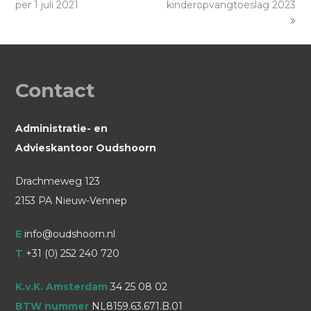
per 1 juli 2021
post:
kinderopvangtoeslag 2023
post:
Contact
Administratie- en
Advieskantoor Oudshoorn
Drachmeweg 123
2153 PA Nieuw-Vennep
E
info@oudshoorn.nl
T
+31 (0) 252 240 720
K.v.K. Amsterdam
34 25 08 02
BTW nummer
NL8159.63.671.B.01