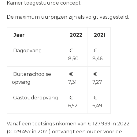
Kamer toegestuurde concept.
De maximum uurprijzen zijn als volgt vastgesteld.
Jaar
2022
2021
Dagopvang
€
€
8,50
8,46
Buitenschoolse
€
€
opvang
7,31
7,27
Gastouderopvang
€
€
6,52
6,49
Vanaf een toetsingsinkomen van € 127.939 in 2022
(€ 129.457 in 2021) ontvangt een ouder voor de