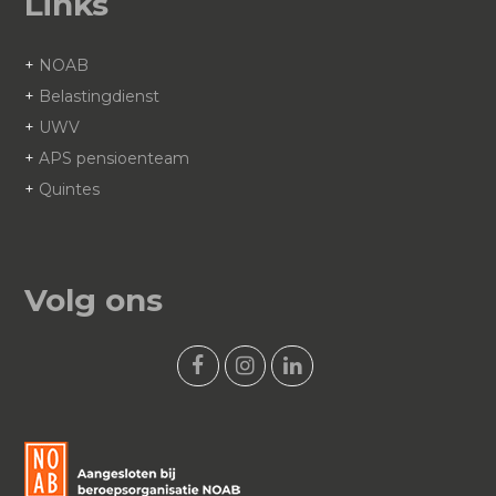
Links
+
NOAB
+
Belastingdienst
+
UWV
+
APS pensioenteam
+
Quintes
Volg ons
F
I
L
a
n
i
c
s
n
e
t
k