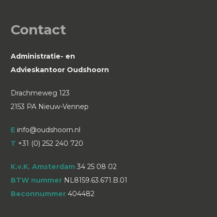
Contact
Administratie- en
Advieskantoor Oudshoorn
Drachmeweg 123
2153 PA Nieuw-Vennep
E
info@oudshoorn.nl
T
+31 (0) 252 240 720
K.v.K. Amsterdam
34 25 08 02
BTW nummer
NL8159.63.671.B.01
Beconnummer
404482