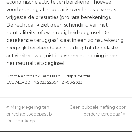
economische activiteiten berekenen hoeveel
voorbelasting aftrekbaar is over belaste versus
vrijgestelde prestaties (pro rata berekening).
De rechtbank ziet geen schending van het
neutraliteits- of evenredigheidsbeginsel. De
berekende teruggaaf staat in een zo nauwkeurig
mogelijk berekende verhouding tot de belaste
activiteiten, wat juist in overeenstemming is met
het neutraliteitsbeginsel.
Bron: Rechtbank Den Haag | jurisprudentie |
ECLI:NL:RBDHA:2023:22354 | 21-03-2023
previous
Margeregeling ten
Geen dubbele heffing door
next
onrechte toegepast bij
post:
post:
eerdere teruggaaf
Duitse inkoop