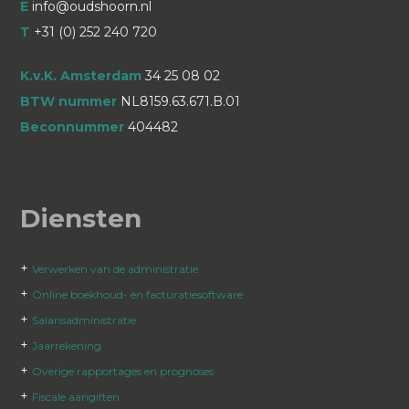
E
info@oudshoorn.nl
T
+31 (0) 252 240 720
K.v.K. Amsterdam
34 25 08 02
BTW nummer
NL8159.63.671.B.01
Beconnummer
404482
Diensten
+
Verwerken van de administratie
+
Online boekhoud- en facturatiesoftware
+
Salarisadministratie
+
Jaarrekening
+
Overige rapportages en prognoses
+
Fiscale aangiften