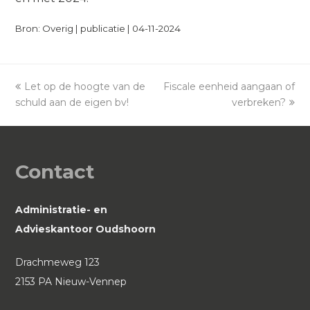
Bron: Overig | publicatie | 04-11-2024
previous
Let op de hoogte van de
Fiscale eenheid aangaan of
next
schuld aan de eigen bv!
post:
post:
verbreken?
Contact
Administratie- en
Advieskantoor Oudshoorn
Drachmeweg 123
2153 PA Nieuw-Vennep