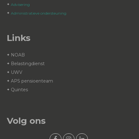
+
Advisering
+
Administratieve ondersteuning
Links
+
NOAB
+
Belastingdienst
+
UWV
+
APS pensioenteam
+
Quintes
Volg ons
F
I
L