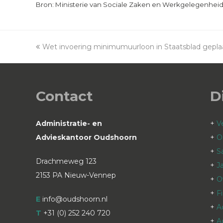
Bron: Ministerie van Sociale Zaken en Werkgelegenheid |
previous
Wet invoering minimumuurloon in Staatsblad gepla
post:
Contact
D
Administratie- en
+
V
Advieskantoor Oudshoorn
+
O
+
S
Drachmeweg 123
+
J
2153 PA Nieuw-Vennep
+
O
+
F
E
info@oudshoorn.nl
+
A
T
+31 (0) 252 240 720
+
A