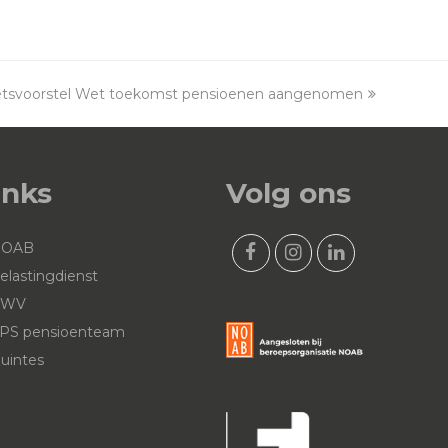
tsvoorstel Wet toekomst pensioenen aangenomen
xt
st:
inks
Volg ons
NOAB
F
I
L
elastingdienst
a
n
i
UWV
c
s
n
PS pensioenteam
e
t
k
uintes
b
a
e
o
g
d