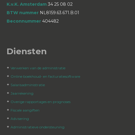
K.v.K. Amsterdam
34 25 08 02
BTW nummer
NL8159.63.671.B.01
Beconnummer
404482
Diensten
+
Verwerken van de administratie
+
Online boekhoud- en facturatiesoftware
+
Salarisadministratie
+
Jaarrekening
+
Overige rapportages en prognoses
+
Fiscale aangiften
+
Advisering
+
Administratieve ondersteuning