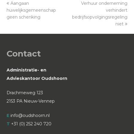
previous
Aangaan
Verhuur onderneming
next
huwelijksgemeenschap
post:
post:
verhindert
geen schenking
bedrijfsopvolgingsregeling
niet
Contact
Administratie- en
Advieskantoor Oudshoorn
Drachmeweg 123
2153 PA Nieuw-Vennep
E
info@oudshoorn.nl
T
+31 (0) 252 240 720