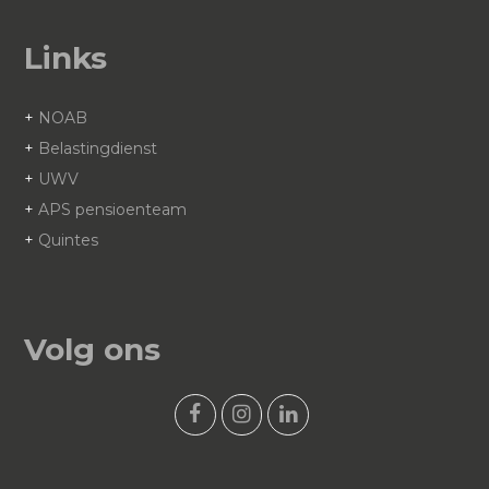
Links
+
NOAB
+
Belastingdienst
+
UWV
+
APS pensioenteam
+
Quintes
Volg ons
F
I
L
a
n
i