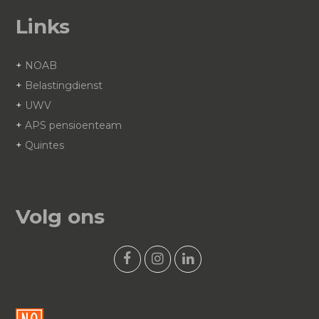
Links
+
NOAB
+
Belastingdienst
+
UWV
+
APS pensioenteam
+
Quintes
Volg ons
F
I
L
a
n
i
c
s
n