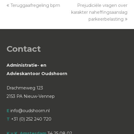
previous
Teruggaafregeling bpm
Prejudiciële vragen over
next
post:
karakter naheffingsaanslag
post:
parkeerbelasting
Contact
Administratie- en
Advieskantoor Oudshoorn
Drachmeweg 123
2153 PA Nieuw-Vennep
E
info@oudshoorn.nl
T
+31 (0) 252 240 720
K.v.K. Amsterdam
34 25 08 02