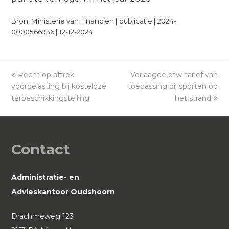
Bron: Ministerie van Financiën | publicatie | 2024-
0000566936 | 12-12-2024
previous
Recht op aftrek
Verlaagde btw-tarief van
next
voorbelasting bij kosteloze
post:
toepassing bij sporten op
post:
terbeschikkingstelling
het strand
Contact
Administratie- en
Advieskantoor Oudshoorn
Drachmeweg 123