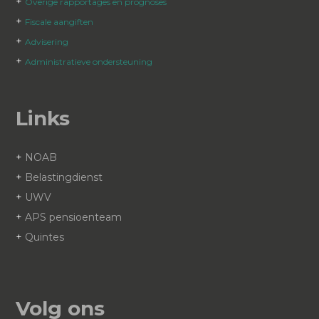
+
Overige rapportages en prognoses
+
Fiscale aangiften
+
Advisering
+
Administratieve ondersteuning
Links
+
NOAB
+
Belastingdienst
+
UWV
+
APS pensioenteam
+
Quintes
Volg ons