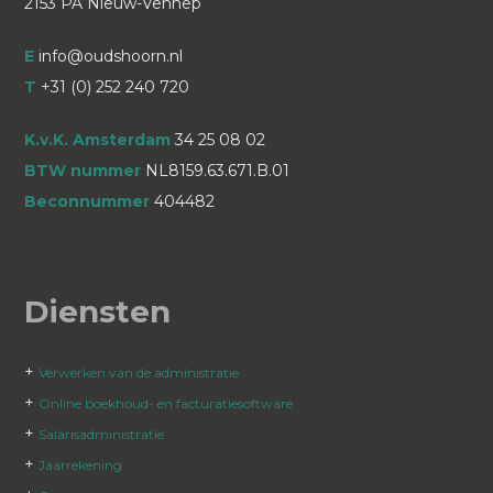
2153 PA Nieuw-Vennep
E
info@oudshoorn.nl
T
+31 (0) 252 240 720
K.v.K. Amsterdam
34 25 08 02
BTW nummer
NL8159.63.671.B.01
Beconnummer
404482
Diensten
+
Verwerken van de administratie
+
Online boekhoud- en facturatiesoftware
+
Salarisadministratie
+
Jaarrekening