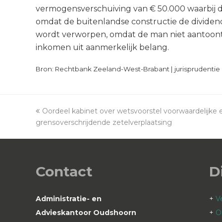
vermogensverschuiving van € 50.000 waarbij de
omdat de buitenlandse constructie de dividend
wordt verworpen, omdat de man niet aantoont
inkomen uit aanmerkelijk belang.
Bron: Rechtbank Zeeland-West-Brabant | jurisprudentie 
previous
Oordeel kabinet over wetsvoorstel voorwaardelijke e
grensoverschrijdende zetelverplaatsing
post:
Contact
D
Administratie- en
+
V
Advieskantoor Oudshoorn
+
O