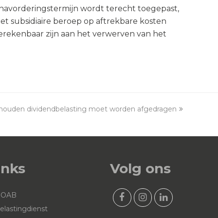
 navorderingstermijn wordt terecht toegepast,
et subsidiaire beroep op aftrekbare kosten
rekenbaar zijn aan het verwerven van het
houden dividendbelasting moet worden afgedragen
:
inks
Volg ons
NOAB
F
I
L
elastingdienst
a
n
i