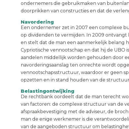
ondernemers die gebruikmaken van buitenlandse
doorprikken van constructies en dat de verle
Navordering
Een ondernemer zet in 2007 een complexe buit
op dividenden te vermijden. In 2009 ontvangt h
en stelt dat de man een aanmerkelijk belang h
Cypriotische vennootschap en dat hij de UBO is 
aandelen middellijk worden gehouden door een 
navorderingsaanslag ten onrechte wordt opgele
vennootschapsstructuur, waardoor er geen sprak
opzetten en in stand houden van de structuu
Belastingontwijking
De rechtbank oordeelt dat de man terecht wor
van factoren: de complexe structuur van de v
afspraakbevestiging met de adviseur, de brochu
man de enige werknemer is die verantwoordeli
van de aangeboden structuur om belastingheffi