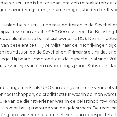
 structuren is het cruciaal om zich te realiseren dat d
ngde navorderingstermijn ruime mogelijkheden biedt vo
enlandse structuur op met entiteiten in de Seychelle
ij via deze constructie € 50.000 dividend. De Belasting
oudt als ultimate beneficial owner (UBO). De man betwis
van deze entiteit. Hij verwijst naar de inschrijvingen bi
foundation op de Seychellen. Primair stelt hij dat er g
gd. Hij beargumenteert dat de inspecteur al sinds 2011
e zou zijn van een navorderingsgrond. Subsidiair claim
r.
dt aangemerkt als UBO van de Cypriotische vennootscha
ennootschappen, de creditfactuur waarin de man wordt a
re van de dienstverlener waarin de belastingontwijking
jk is voor het genereren van de geldstroom. De recht
ng op dividenden buiten het zicht van de inspecteur te