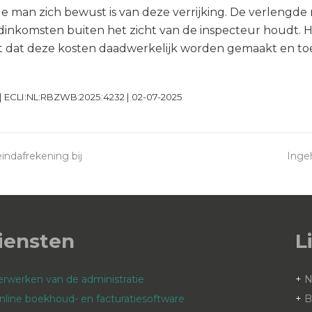
 man zich bewust is van deze verrijking. De verlengde
inkomsten buiten het zicht van de inspecteur houdt. H
 dat deze kosten daadwerkelijk worden gemaakt en toe
| ECLI:NL:RBZWB:2025:4232 | 02-07-2025
indafrekening bij
Inge
next
post
iensten
L
erwerken van de administratie
+
nline boekhoud- en facturatiesoftware
+
B