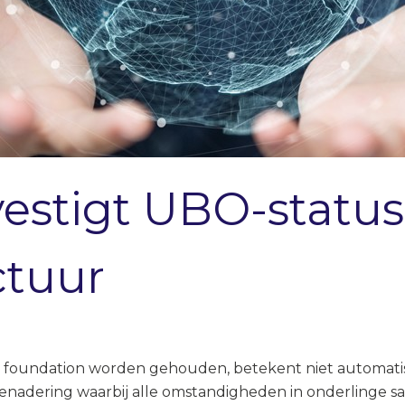
estigt UBO-statu
ctuur
n foundation worden gehouden, betekent niet automatis
 benadering waarbij alle omstandigheden in onderling