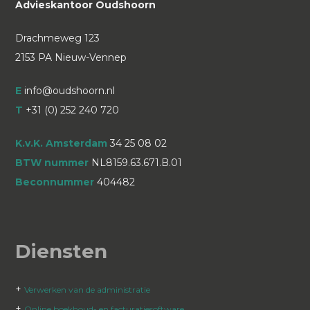
Advieskantoor Oudshoorn
Drachmeweg 123
2153 PA Nieuw-Vennep
E
info@oudshoorn.nl
T
+31 (0) 252 240 720
K.v.K. Amsterdam
34 25 08 02
BTW nummer
NL8159.63.671.B.01
Beconnummer
404482
Diensten
+
Verwerken van de administratie
+
Online boekhoud- en facturatiesoftware