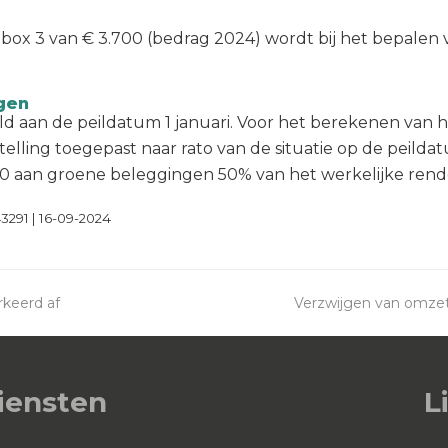
ox 3 van € 3.700 (bedrag 2024) wordt bij het bepalen 
ngen
d aan de peildatum 1 januari. Voor het berekenen van 
ling toegepast naar rato van de situatie op de peildatum
000 aan groene beleggingen 50% van het werkelijke rend
3291 | 16-09-2024
rkeerd af
Verzwijgen van omzet
next
post:
iensten
L