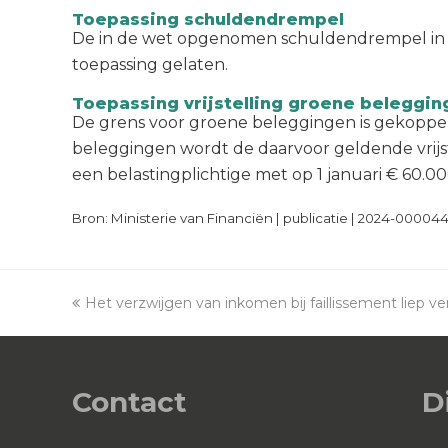
Toepassing schuldendrempel
De in de wet opgenomen schuldendrempel in b
toepassing gelaten.
Toepassing vrijstelling groene beleggi
De grens voor groene beleggingen is gekoppel
beleggingen wordt de daarvoor geldende vrijstel
een belastingplichtige met op 1 januari € 60.
Bron: Ministerie van Financiën | publicatie | 2024-000044
previous
Het verzwijgen van inkomen bij faillissement liep ve
post:
Contact
D