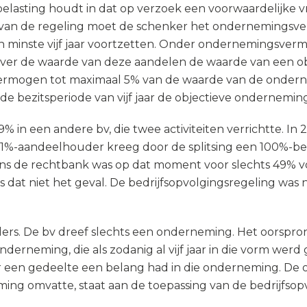
lasting houdt in dat op verzoek een voorwaardelijke vri
an de regeling moet de schenker het ondernemingsvermo
n minste vijf jaar voortzetten. Onder ondernemingsve
over de waarde van deze aandelen de waarde van een o
ermogen tot maximaal 5% van de waarde van de onder
de bezitsperiode van vijf jaar de objectieve ondernem
 in een andere bv, die twee activiteiten verrichtte. In 
 51%-aandeelhouder kreeg door de splitsing een 100%-bela
ns de rechtbank was op dat moment voor slechts 49% volda
was dat niet het geval. De bedrijfsopvolgingsregeling wa
s. De bv dreef slechts een onderneming. Het oorspronke
erneming, die als zodanig al vijf jaar in die vorm werd 
r een gedeelte een belang had in die onderneming. De 
ing omvatte, staat aan de toepassing van de bedrijfsopv