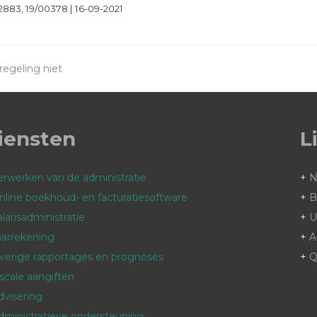
883, 19/00378 | 16-09-2021
regeling niet
iensten
L
erwerken van de administratie
+
nline boekhoud- en facturatiesoftware
+
B
alarisadministratie
+
aarrekening
+
A
verige rapportages en prognoses
+
Q
iscale aangiften
dvisering
dministratieve ondersteuning