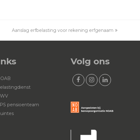
Aanslag erfbelasting voor rekening erfgenaam
next
post:
inks
Volg ons
NOAB
F
I
L
elastingdienst
a
n
i
UWV
c
s
n
PS pensioenteam
e
t
k
uintes
b
a
e
o
g
d