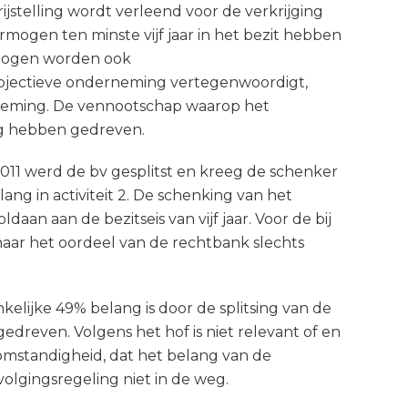
jstelling wordt verleend voor de verkrijging
gen ten minste vijf jaar in het bezit hebben
rmogen worden ook
bjectieve onderneming vertegenwoordigt,
neming. De vennootschap waarop het
ing hebben gedreven.
2011 werd de bv gesplitst en kreeg de schenker
ng in activiteit 2. De schenking van het
an aan de bezitseis van vijf jaar. Voor de bij
s naar het oordeel van de rechtbank slechts
lijke 49% belang is door de splitsing van de
gedreven. Volgens het hof is niet relevant of en
omstandigheid, dat het belang van de
olgingsregeling niet in de weg.