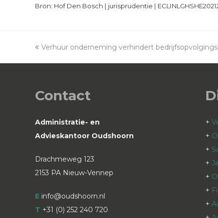
Bron: Hof Den Bosch | jurisprudentie | ECLINLGHSHE20212
previous
Verhuur onderneming verhindert bedrijfsopvolgings
post:
Contact
D
Administratie- en
+
V
Advieskantoor Oudshoorn
+
O
+
S
Drachmeweg 123
+
J
2153 PA Nieuw-Vennep
+
O
+
F
E
info@oudshoorn.nl
+
A
T
+31 (0) 252 240 720
+
A