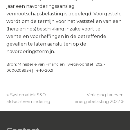
jaar een navorderingsaanslag
vennootschapsbelasting is opgelegd. Voorgesteld
wordt om de termijn voor het vaststellen van een
(herzienings)beschikking inzake voort te
wentelen voorheffingen in de betreffende
gevallen te laten aansluiten op de
navorderingstermijn.
Bron: Ministerie van Financiën | wetsvoorstel | 2021-
0000208934 | 14-10-2021
previous
Systematiek S&O-
Verlaging tarieven
next
afdrachtvermindering
post:
energiebelasting 2022
post: