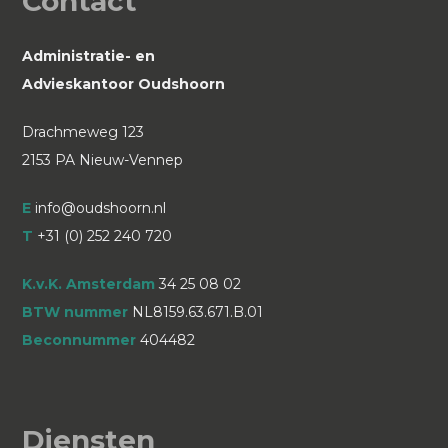
Contact
Administratie- en
Advieskantoor Oudshoorn
Drachmeweg 123
2153 PA Nieuw-Vennep
E
info@oudshoorn.nl
T
+31 (0) 252 240 720
K.v.K. Amsterdam
34 25 08 02
BTW nummer
NL8159.63.671.B.01
Beconnummer
404482
Diensten