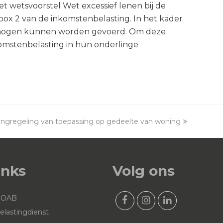
t wetsvoorstel Wet excessief lenen bij de
ox 2 van de inkomstenbelasting. In het kader
vermogen kunnen worden gevoerd. Om deze
komstenbelasting in hun onderlinge
ngregeling van toepassing op gedeelte van woning
inks
Volg ons
NOAB
F
I
L
elastingdienst
a
n
i