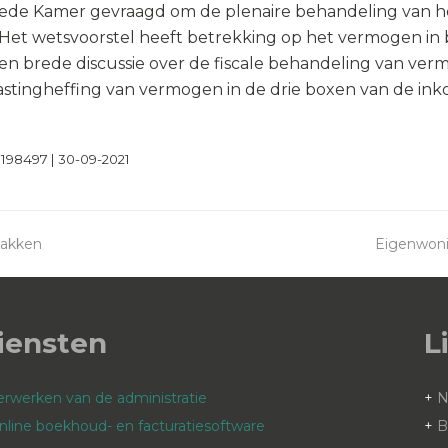
eede Kamer gevraagd om de plenaire behandeling van he
Het wetsvoorstel heeft betrekking op het vermogen in b
een brede discussie over de fiscale behandeling van 
astingheffing van vermogen in de drie boxen van de in
0198497 | 30-09-2021
 pakken
Eigenwoni
next
post:
iensten
L
erwerken van de administratie
+
nline boekhoud- en facturatiesoftware
+
B