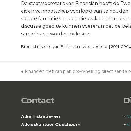
De staatssecretaris van Financiën heeft de Tw
eigen vennootschap voorlopig aan te houden. 
van de formatie van een nieuw kabinet moet 
discussie goed te kunnen voeren, moet de bel
samenhang worden bekeken.
Bron: Ministerie van Financiën | wetsvoorstel | 2021-000
previous
Financiën niet van plan box-3-heffing direct aan te
post:
Contact
D
Administratie- en
+
V
Advieskantoor Oudshoorn
+
O