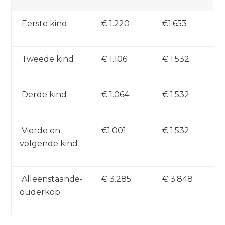
Eerste kind
€ 1.220
€1.653
Tweede kind
€ 1.106
€ 1.532
Derde kind
€ 1.064
€ 1.532
Vierde en
€1.001
€ 1.532
volgende kind
Alleenstaande-
€ 3.285
€ 3.848
ouderkop