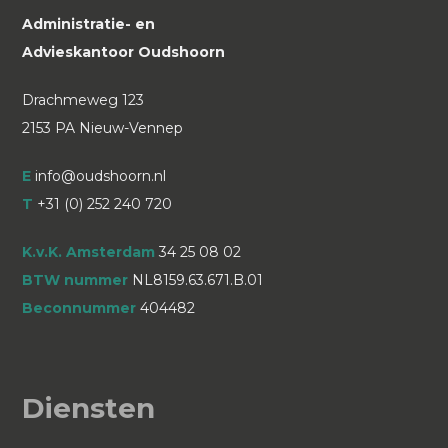
Administratie- en
Advieskantoor Oudshoorn
Drachmeweg 123
2153 PA Nieuw-Vennep
E
info@oudshoorn.nl
T
+31 (0) 252 240 720
K.v.K. Amsterdam
34 25 08 02
BTW nummer
NL8159.63.671.B.01
Beconnummer
404482
Diensten