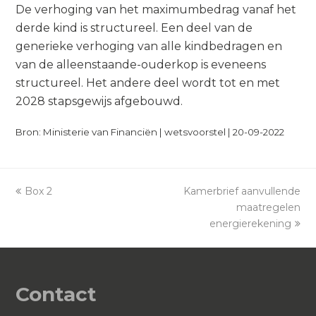
De verhoging van het maximumbedrag vanaf het
derde kind is structureel. Een deel van de
generieke verhoging van alle kindbedragen en
van de alleenstaande-ouderkop is eveneens
structureel. Het andere deel wordt tot en met
2028 stapsgewijs afgebouwd.
Bron: Ministerie van Financiën | wetsvoorstel | 20-09-2022
previous
Box 2
Kamerbrief aanvullende
next
post:
post:
maatregelen
energierekening
Contact