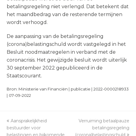
betalingsregeling niet verlengd. Dat betekent dat
het maandbedrag van de resterende termijnen
wordt verhoogd.
De aanpassing van de betalingsregeling
(corona)belastingschuld wordt vastgelegd in het
Besluit noodmaatregelen in verband met de
coronacrisis. Het gewijzigde besluit wordt uiterlijk
30 september 2022 gepubliceerd in de
Staatscourant.
Bron: Ministerie van Financiën | publicatie | 2022-0000218933
| 07-09-2022
previous
Aansprakelijkheid
Verruiming betaalpauze
next
bestuurder voor
post:
post:
betalingsregeling
belastingen en bijkomende
(corona)belastingschuld