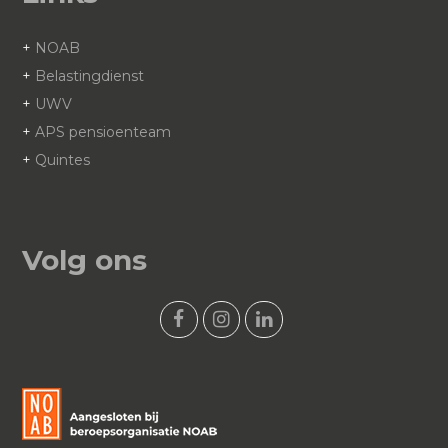
+
NOAB
+
Belastingdienst
+
UWV
+
APS pensioenteam
+
Quintes
Volg ons
F
I
L
a
n
i
c
s
n
e
t
k