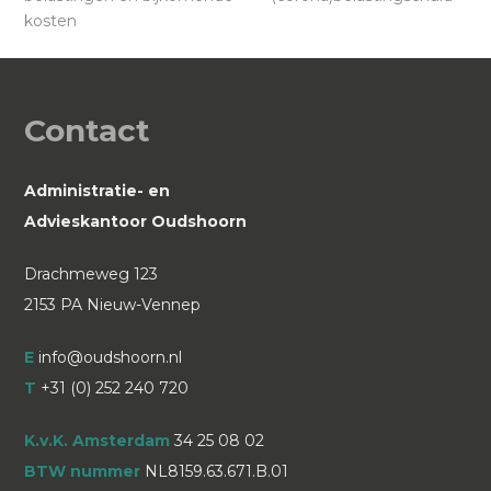
kosten
Contact
Administratie- en
Advieskantoor Oudshoorn
Drachmeweg 123
2153 PA Nieuw-Vennep
E
info@oudshoorn.nl
T
+31 (0) 252 240 720
K.v.K. Amsterdam
34 25 08 02
BTW nummer
NL8159.63.671.B.01