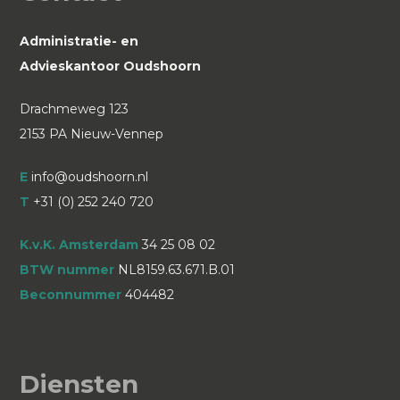
Administratie- en
Advieskantoor Oudshoorn
Drachmeweg 123
2153 PA Nieuw-Vennep
E
info@oudshoorn.nl
T
+31 (0) 252 240 720
K.v.K. Amsterdam
34 25 08 02
BTW nummer
NL8159.63.671.B.01
Beconnummer
404482
Diensten