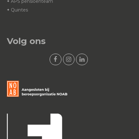
+
APS pensioenteam
+
Quintes
Volg ons
F
I
L
a
n
i
c
s
n
e
t
k
b
a
e
o
g
d
o
r
I
k
a
n