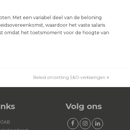
en. Met een variabel deel van de beloning
idsovereenkomst, waardoor het vaste salaris
past omdat het toetsmoment voor de hoogte van
Beleid omzetting S&O-verklaringen
next
post:
inks
Volg ons
NOAB
F
I
L