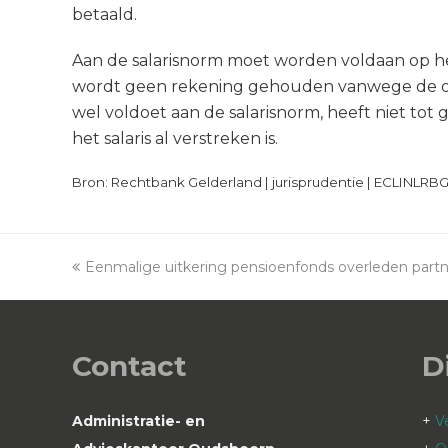
betaald.
Aan de salarisnorm moet worden voldaan op h
wordt geen rekening gehouden vanwege de onz
wel voldoet aan de salarisnorm, heeft niet t
het salaris al verstreken is.
Bron: Rechtbank Gelderland | jurisprudentie | ECLINLRBG
previous
Eenmalige uitkering pensioenfonds overleden partn
post:
Contact
D
Administratie- en
+
V