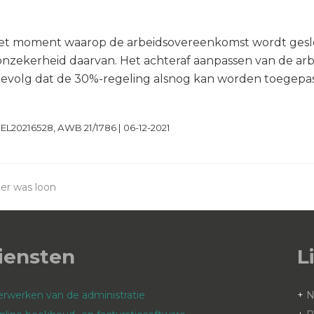
et moment waarop de arbeidsovereenkomst wordt geslot
ekerheid daarvan. Het achteraf aanpassen van de arbe
ot gevolg dat de 30%-regeling alsnog kan worden toege
EL20216528, AWB 21/1786 | 06-12-2021
er was loon
iensten
L
erwerken van de administratie
+