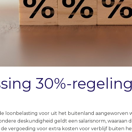
ssing 30%-regelin
n de loonbelasting voor uit het buitenland aangeworve
zondere deskundigheid geldt een salarisnorm, waaraan
n de vergoeding voor extra kosten voor verblijf buiten