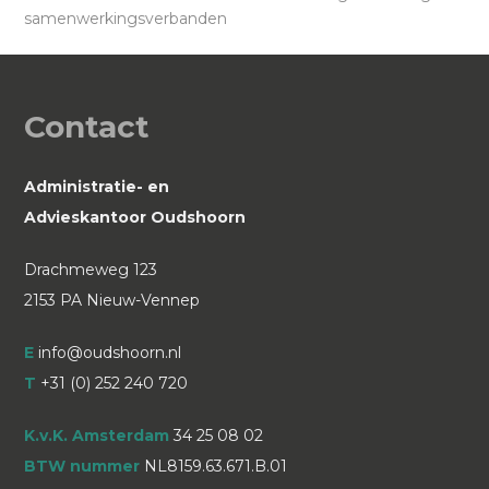
samenwerkingsverbanden
post:
post:
Contact
Administratie- en
Advieskantoor Oudshoorn
Drachmeweg 123
2153 PA Nieuw-Vennep
E
info@oudshoorn.nl
T
+31 (0) 252 240 720
K.v.K. Amsterdam
34 25 08 02
BTW nummer
NL8159.63.671.B.01