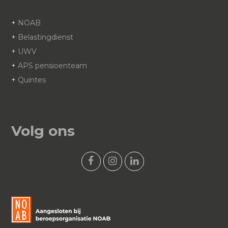
+
NOAB
+
Belastingdienst
+
UWV
+
APS pensioenteam
+
Quintes
Volg ons
F
I
L
a
n
i
c
s
n
e
t
k