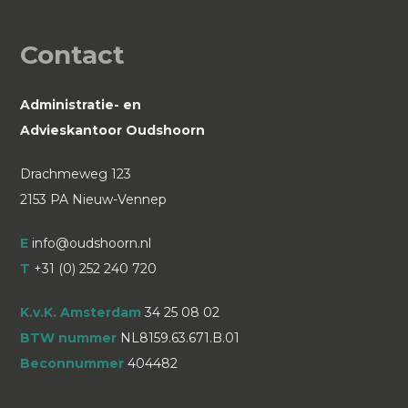
Contact
Administratie- en
Advieskantoor Oudshoorn
Drachmeweg 123
2153 PA Nieuw-Vennep
E
info@oudshoorn.nl
T
+31 (0) 252 240 720
K.v.K. Amsterdam
34 25 08 02
BTW nummer
NL8159.63.671.B.01
Beconnummer
404482