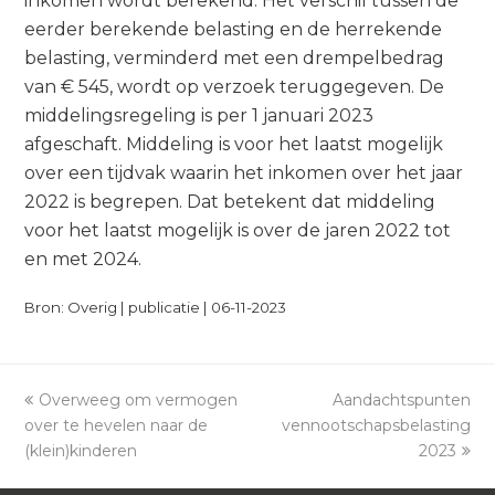
inkomen wordt berekend. Het verschil tussen de
eerder berekende belasting en de herrekende
belasting, verminderd met een drempelbedrag
van € 545, wordt op verzoek teruggegeven. De
middelingsregeling is per 1 januari 2023
afgeschaft. Middeling is voor het laatst mogelijk
over een tijdvak waarin het inkomen over het jaar
2022 is begrepen. Dat betekent dat middeling
voor het laatst mogelijk is over de jaren 2022 tot
en met 2024.
Bron: Overig | publicatie | 06-11-2023
previous
Overweeg om vermogen
Aandachtspunten
next
over te hevelen naar de
post:
vennootschapsbelasting
post:
(klein)kinderen
2023