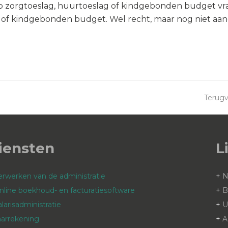
 zorgtoeslag, huurtoeslag of kindgebonden budget vraa
 of kindgebonden budget. Wel recht, maar nog niet aang
Terugv
next
post:
iensten
L
erwerken van de administratie
+
nline boekhoud- en facturatiesoftware
+
B
alarisadministratie
+
aarrekening
+
A