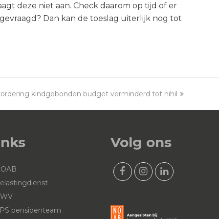
gt deze niet aan. Check daarom op tijd of er
evraagd? Dan kan de toeslag uiterlijk nog tot
ordering kindgebonden budget verminderd tot nihil
inks
Volg ons
NOAB
F
I
L
elastingdienst
a
n
i
UWV
c
s
n
PS pensioenteam