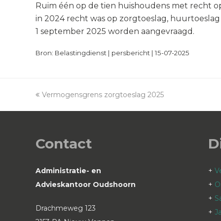
Ruim één op de tien huishoudens met recht op
in 2024 recht was op zorgtoeslag, huurtoeslag
1 september 2025 worden aangevraagd.
Bron: Belastingdienst | persbericht | 15-07-2025
previous
Vermogensgrens zorgtoeslag 2025
post:
Contact
D
Administratie- en
+
V
Advieskantoor Oudshoorn
+
O
+
S
Drachmeweg 123
+
J