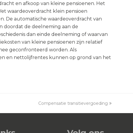
dracht en afkoop van kleine pensioenen. Het
 Wet waardeoverdracht klein pensioen
nen. De automatische waardeoverdracht van
aan doordat de deelneming aan de
eschiedenis dan einde deelneming of waarvan
iekosten van kleine pensioenen zijn relatief
mee geconfronteerd worden. Als
en en nettolijfrentes kunnen op grond van het
Compensatie transitievergoeding
next
post:
inks
Volg ons