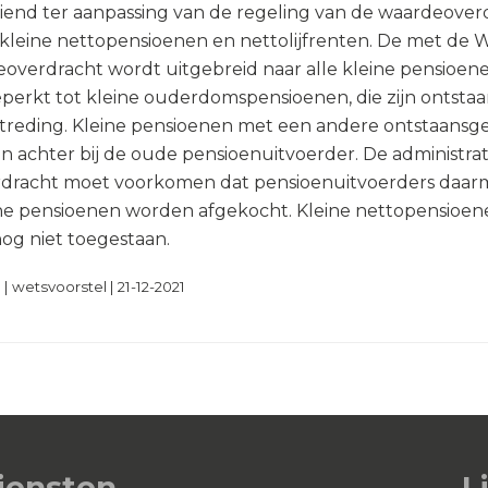
iend ter aanpassing van de regeling van de waardeover
 kleine nettopensioenen en nettolijfrenten. De met de
overdracht wordt uitgebreid naar alle kleine pensioe
beperkt tot kleine ouderdomspensioenen, die zijn ontst
ttreding. Kleine pensioenen met een andere ontstaansg
jven achter bij de oude pensioenuitvoerder. De administrat
erdracht moet voorkomen dat pensioenuitvoerders daar
ine pensioenen worden afgekocht. Kleine nettopensioen
og niet toegestaan.
 wetsvoorstel | 21-12-2021
iensten
L