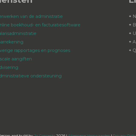
erwerken van de administratie
+
nline boekhoud- en facturatiesoftware
+
B
alarisadministratie
+
aarrekening
+
A
verige rapportages en prognoses
+
Q
iscale aangiften
dvisering
dministratieve ondersteuning
Design and build by
Jo Concepts
2026 |
Algemene Voorwaarden
|
Privacy Poli