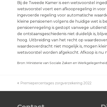
Bij de Tweede Kamer is een wetsvoorstel inged
wetsvoorstel voert een afkoopregeling in voor
ingevoerde regeling voor automatische waarde
kleine pensioenen volgens de huidige wet is 
pensioenregeling is gestopt vanwege uitdiens
de ontstaansgeschiedenis niet duidelijk is, bli
hoog. Uitbreiding van het recht op waardeov
waardeoverdracht niet mogelijk is, mogen kle
wetsvoorstel worden afgekocht. Afkoop is nu n
Bron: Ministerie van Sociale Zaken en Werkgelegenheid |
previous
Premiepercentages zorgverzekering 2022
post:
Contact
D