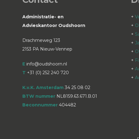
Administratie- en
+
V
Advieskantoor Oudshoorn
+
O
+
S
Drachmeweg 123
+
J
2153 PA Nieuw-Vennep
+
O
+
F
E
info@oudshoorn.nl
+
A
T
+31 (0) 252 240 720
+
A
K.v.K. Amsterdam
34 25 08 02
BTW nummer
NL8159.63.671.B.01
Beconnummer
404482