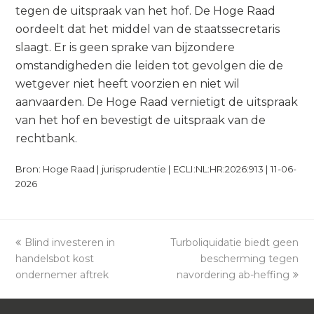
tegen de uitspraak van het hof. De Hoge Raad
oordeelt dat het middel van de staatssecretaris
slaagt. Er is geen sprake van bijzondere
omstandigheden die leiden tot gevolgen die de
wetgever niet heeft voorzien en niet wil
aanvaarden. De Hoge Raad vernietigt de uitspraak
van het hof en bevestigt de uitspraak van de
rechtbank.
Bron: Hoge Raad | jurisprudentie | ECLI:NL:HR:2026:913 | 11-06-
2026
previous
Blind investeren in
Turboliquidatie biedt geen
next
handelsbot kost
post:
post:
bescherming tegen
ondernemer aftrek
navordering ab-heffing