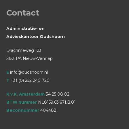
Contact
Administratie- en
Advieskantoor Oudshoorn
Drachmeweg 123
2153 PA Nieuw-Vennep
E
info@oudshoorn.nl
T
+31 (0) 252 240 720
K.v.K. Amsterdam
34 25 08 02
BTW nummer
NL8159.63.671.B.01
Beconnummer
404482